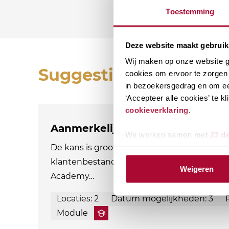
Toestemming
Deze website maakt gebruik
Wij maken op onze website ge
Suggesties
cookies om ervoor te zorgen 
in bezoekersgedrag en om ee
‘Accepteer alle cookies’ te 
cookieverklaring
.
Aanmerkelijk belang en terbesch
We werken samen met
23 d
De kans is groot dat aandeelhouders met e
klantenbestand. Als adviseur ben je natuurl
Weigeren
Academy…
Locaties: 2
Datum mogelijkheden: 3
Module