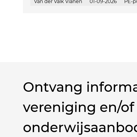
Van der Valk Vianen
01-09-2026
PE-p
Ontvang informa
vereniging en/of
onderwijsaanbo