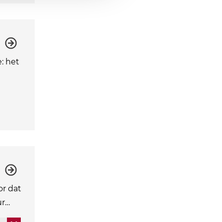
: het
or dat
ur…