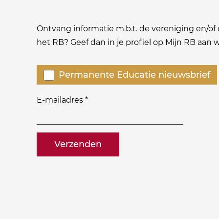
Ontvang informatie m.b.t. de vereniging en/of o
het RB? Geef dan in je profiel op Mijn RB aan
Welke
Permanente Educatie nieuwsbrief
nieuwsbrieven
zou
E-mailadres
*
je
willen
naam@bedrijf.nl
ontvangen?