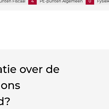
unten Fiscaal
4
PE-punten Algemeen
0
Fysie
tie over de
 ons
d?