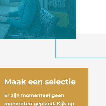
Maak een selectie
Er zijn momenteel geen
momenten gepland. Kijk op