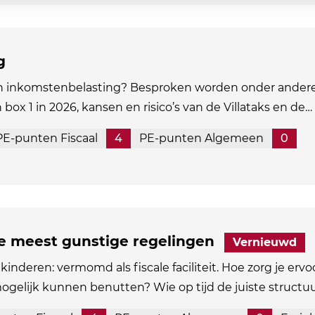
g
in inkomstenbelasting? Besproken worden onder andere
n box 1 in 2026, kansen en risico’s van de Villataks en de…
PE-punten Fiscaal
4
PE-punten Algemeen
0
de meest gunstige regelingen
Vernieuwd
kinderen: vermomd als fiscale faciliteit. Hoe zorg je ervo
mogelijk kunnen benutten? Wie op tijd de juiste structu