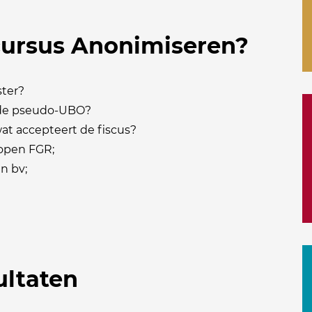
 cursus Anonimiseren?
ster?
 de pseudo-UBO?
t accepteert de fiscus?
open FGR;
n bv;
ultaten