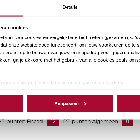
Details
 van cookies
bruik van cookies en vergelijkbare technieken (gezamenlijk: ‘co
dat onze website goed functioneert, om jouw voorkeuren op te sl
n profiel op te bouwen van jouw onlinegedrag voor gepersonalis
klikken, ga je akkoord met het gebruik van alle cookies zoals om
ikkingstellingsregeling
erden
die uw gegevens kunnen ontvangen en verwerken.
en aanmerkelijk belang onderdeel zijn van jouw
ijk op de hoogte van de laatste ontwikkelingen. Bij RB
Aanpassen
PE-punten Fiscaal
12
PE-punten Algemeen
0