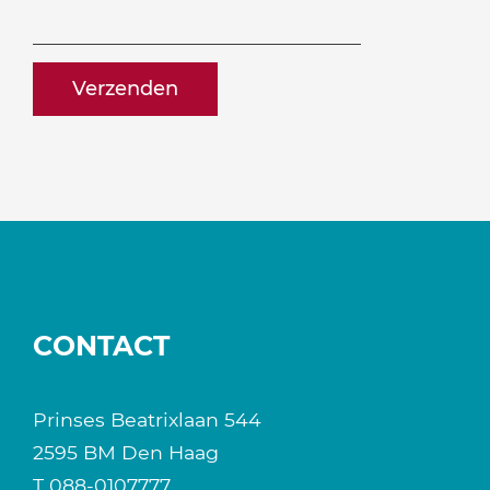
ontvangen?
naam@bedrijf.nl
CONTACT
Prinses Beatrixlaan 544
2595 BM Den Haag
T
088-0107777