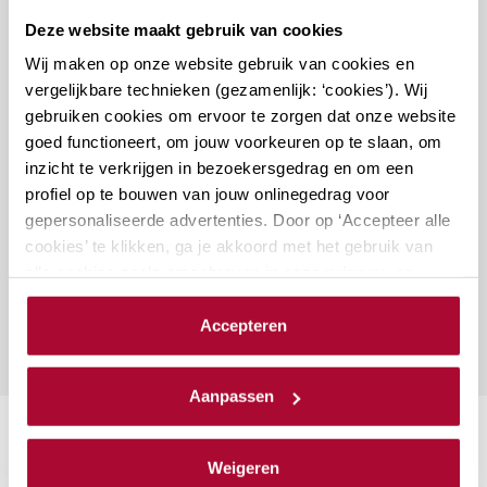
Docenten
Deze website maakt gebruik van cookies
Wij maken op onze website gebruik van cookies en
vergelijkbare technieken (gezamenlijk: ‘cookies’). Wij
gebruiken cookies om ervoor te zorgen dat onze website
goed functioneert, om jouw voorkeuren op te slaan, om
inzicht te verkrijgen in bezoekersgedrag en om een
Vragen over deze cursus?
profiel op te bouwen van jouw onlinegedrag voor
gepersonaliseerde advertenties. Door op ‘Accepteer alle
cookies’ te klikken, ga je akkoord met het gebruik van
Naar vragenformulier
alle cookies zoals omschreven in onze
privacy- en
cookieverklaring
.
Accepteren
We werken samen met
23 derden
die uw gegevens
kunnen ontvangen en verwerken.
Aanpassen
Suggesties
Weigeren