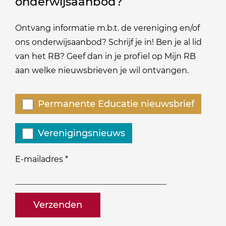
onderwijsaanbod?
Ontvang informatie m.b.t. de vereniging en/of
ons onderwijsaanbod? Schrijf je in! Ben je al lid
van het RB? Geef dan in je profiel op Mijn RB
aan welke nieuwsbrieven je wil ontvangen.
Welke
Permanente Educatie nieuwsbrief
nieuwsbrieven
zou
Verenigingsnieuws
je
willen
E-mailadres
*
ontvangen?
naam@bedrijf.nl