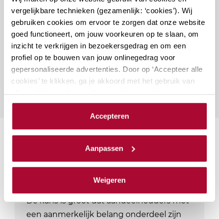
vergelijkbare technieken (gezamenlijk: ‘cookies’). Wij
Vragen over deze cursus?
gebruiken cookies om ervoor te zorgen dat onze website
goed functioneert, om jouw voorkeuren op te slaan, om
inzicht te verkrijgen in bezoekersgedrag en om een
Naar vragenformulier
profiel op te bouwen van jouw onlinegedrag voor
gepersonaliseerde advertenties. Door op ‘Accepteer alle
cookies’ te klikken, ga je akkoord met het gebruik van
alle cookies zoals omschreven in onze
privacy- en
cookieverklaring
.
Accepteren
We werken samen met
23 derden
die uw gegevens
Suggesties
kunnen ontvangen en verwerken.
Aanpassen
Aanmerkelijk belang en
Weigeren
terbeschikkingstellingsregeling
De kans is groot dat aandeelhouders met
een aanmerkelijk belang onderdeel zijn