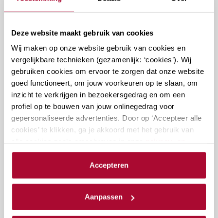
Deze website maakt gebruik van cookies
Wij maken op onze website gebruik van cookies en
Online (Terugkijken)
vergelijkbare technieken (gezamenlijk: ‘cookies’). Wij
gebruiken cookies om ervoor te zorgen dat onze website
Exclusief maaltijd
goed functioneert, om jouw voorkeuren op te slaan, om
inzicht te verkrijgen in bezoekersgedrag en om een
profiel op te bouwen van jouw onlinegedrag voor
Inschrijven
gepersonaliseerde advertenties. Door op ‘Accepteer alle
cookies’ te klikken, ga je akkoord met het gebruik van
alle cookies zoals omschreven in onze
privacy- en
cookieverklaring
.
Accepteren
Docenten
We werken samen met
23 derden
die uw gegevens
kunnen ontvangen en verwerken.
Aanpassen