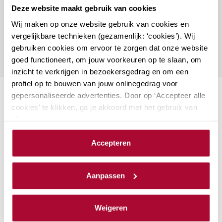
Deze website maakt gebruik van cookies
Naar vragenformulier
Wij maken op onze website gebruik van cookies en
vergelijkbare technieken (gezamenlijk: ‘cookies’). Wij
gebruiken cookies om ervoor te zorgen dat onze website
goed functioneert, om jouw voorkeuren op te slaan, om
inzicht te verkrijgen in bezoekersgedrag en om een
profiel op te bouwen van jouw onlinegedrag voor
gepersonaliseerde advertenties. Door op ‘Accepteer alle
Suggesties
cookies’ te klikken, ga je akkoord met het gebruik van
alle cookies zoals omschreven in onze
privacy- en
Aanmerkelijk belang en
cookieverklaring
.
Accepteren
terbeschikkingstellingsregeling
We werken samen met
23 derden
die uw gegevens
De kans is groot dat aandeelhouders met
kunnen ontvangen en verwerken.
een aanmerkelijk belang onderdeel zijn
Aanpassen
van jouw klantenbestand. Als adviseur
ben je natuurlijk op de hoogte van de
Weigeren
laatste ontwikkelingen. Bij RB Academy…