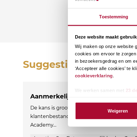
Toestemming
Deze website maakt gebruik
Wij maken op onze website ge
cookies om ervoor te zorgen 
in bezoekersgedrag en om ee
Suggesties
‘Accepteer alle cookies’ te 
cookieverklaring
.
We werken samen met
23 d
Aanmerkelijk belang en terbesch
De kans is groot dat aandeelhouders met e
Weigeren
klantenbestand. Als adviseur ben je natuurl
Academy…