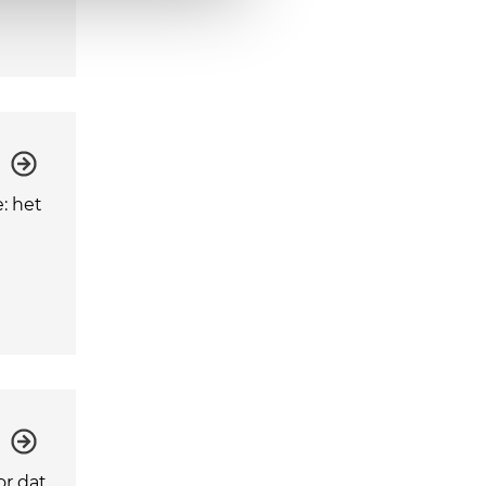
: het
or dat