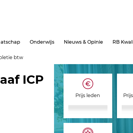
aatschap
Onderwijs
Nieuws & Opinie
RB Kwali
pletie btw
aaf ICP
Prijs leden
Prij