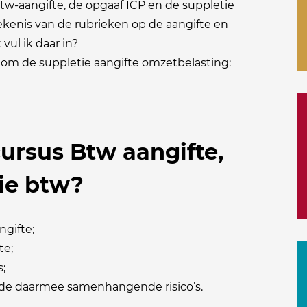
btw-aangifte, de opgaaf ICP en de suppletie
tekenis van de rubrieken op de aangifte en
vul ik daar in?
dom de suppletie aangifte omzetbelasting:
cursus Btw aangifte,
ie btw?
gifte;
te;
;
 de daarmee samenhangende risico’s.