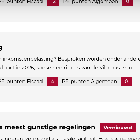
PE-punten Fiscaal
12
PE-punten Algemeen
0
g
in inkomstenbelasting? Besproken worden onder andere
n box 1 in 2026, kansen en risico’s van de Villataks en de…
PE-punten Fiscaal
4
PE-punten Algemeen
0
de meest gunstige regelingen
Vernieuwd
kinderen: vermomd als fiscale faciliteit. Hoe zorg je ervo