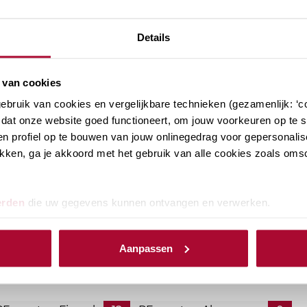
Details
 van cookies
bruik van cookies en vergelijkbare technieken (gezamenlijk: ‘co
dat onze website goed functioneert, om jouw voorkeuren op te sl
n profiel op te bouwen van jouw onlinegedrag voor gepersonalis
klikken, ga je akkoord met het gebruik van alle cookies zoals om
erden
die uw gegevens kunnen ontvangen en verwerken.
ikkingstellingsregeling
en aanmerkelijk belang onderdeel zijn van jouw
Aanpassen
ijk op de hoogte van de laatste ontwikkelingen. Bij RB