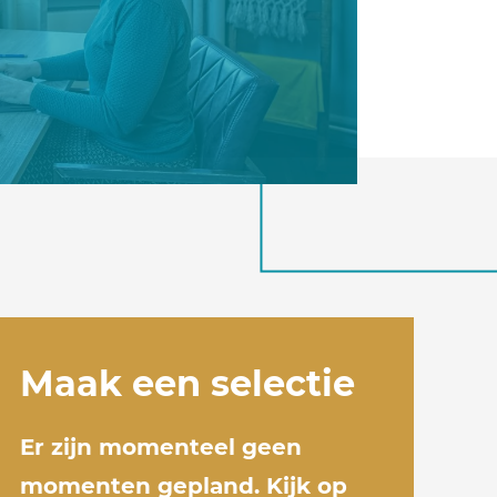
Maak een selectie
Er zijn momenteel geen
momenten gepland. Kijk op