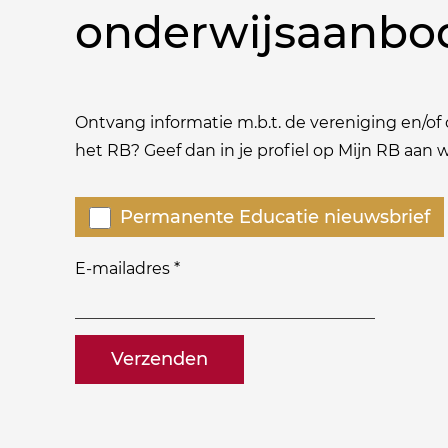
onderwijsaanbo
Ontvang informatie m.b.t. de vereniging en/of o
het RB? Geef dan in je profiel op Mijn RB aan
Welke
Permanente Educatie nieuwsbrief
nieuwsbrieven
zou
E-mailadres
*
je
willen
naam@bedrijf.nl
ontvangen?