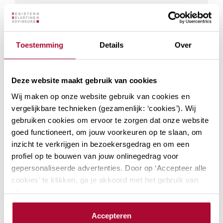
laatste ontwikkelingen. Bij RB Academy…
Locaties: 2
Datum mogelijkheden: 3
PE-punten Fiscaal
12
Toestemming
Details
Over
PE-punten Algemeen
0
Module
Deze website maakt gebruik van cookies
Wij maken op onze website gebruik van cookies en
vergelijkbare technieken (gezamenlijk: ‘cookies’). Wij
gebruiken cookies om ervoor te zorgen dat onze website
Actualiteiten
goed functioneert, om jouw voorkeuren op te slaan, om
inkomstenbelasting
inzicht te verkrijgen in bezoekersgedrag en om een
profiel op te bouwen van jouw onlinegedrag voor
Welke actualiteiten spelen er momenteel
gepersonaliseerde advertenties. Door op ‘Accepteer alle
in inkomstenbelasting? Besproken
cookies’ te klikken, ga je akkoord met het gebruik van
worden onder andere: het effectief
alle cookies zoals omschreven in onze
privacy- en
benutten van tarief optimalisatie in box 1
cookieverklaring
.
in 2026, kansen en risico’s van de Villataks
Accepteren