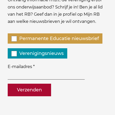
ons onderwijsaanbod? Schrijf je in! Ben je al lid
van het RB? Geef dan in je profiel op Mijn RB
aan welke nieuwsbrieven je wil ontvangen.
Welke
Permanente Educatie nieuwsbrief
nieuwsbrieven
zou
Verenigingsnieuws
je
willen
E-mailadres
*
ontvangen?
naam@bedrijf.nl