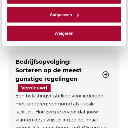
en de…
We werken samen met
23 derden
die uw gegevens
kunnen ontvangen en verwerken.
Locaties: 3
Datum mogelijkheden: 3
Aanpassen
PE-punten Fiscaal
4
PE-punten Algemeen
0
Fysiek
Weigeren
Bedrijfsopvolging:
Sorteren op de meest
gunstige regelingen
Vernieuwd
Een belastingvrijstelling voor iedereen
met kinderen: vermomd als fiscale
faciliteit. Hoe zorg je ervoor dat jouw
klanten deze vrijstelling zo optimaal
mogelijk kunnen benutten? Wie op tijd