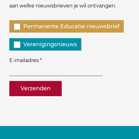
aan welke nieuwsbrieven je wil ontvangen.
Welke
Permanente Educatie nieuwsbrief
nieuwsbrieven
zou
Verenigingsnieuws
je
willen
E-mailadres
*
ontvangen?
naam@bedrijf.nl