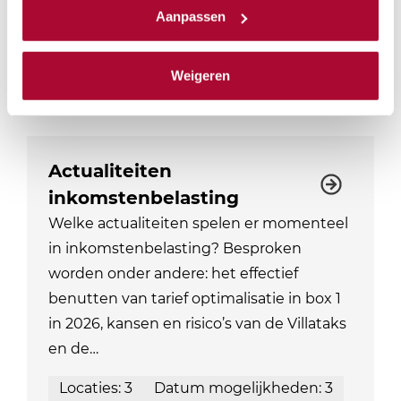
kunnen ontvangen en verwerken.
Aanpassen
PE-punten Fiscaal
12
PE-punten Algemeen
0
Module
Weigeren
Actualiteiten
inkomstenbelasting
Welke actualiteiten spelen er momenteel
in inkomstenbelasting? Besproken
worden onder andere: het effectief
benutten van tarief optimalisatie in box 1
in 2026, kansen en risico’s van de Villataks
en de…
Locaties: 3
Datum mogelijkheden: 3