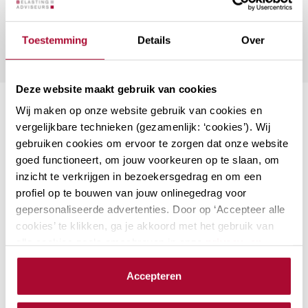
Toestemming
Details
Over
Deze website maakt gebruik van cookies
Wij maken op onze website gebruik van cookies en
Suggesties
vergelijkbare technieken (gezamenlijk: ‘cookies’). Wij
gebruiken cookies om ervoor te zorgen dat onze website
Aanmerkelijk belang en
goed functioneert, om jouw voorkeuren op te slaan, om
inzicht te verkrijgen in bezoekersgedrag en om een
terbeschikkingstellingsregeling
profiel op te bouwen van jouw onlinegedrag voor
De kans is groot dat aandeelhouders met
gepersonaliseerde advertenties. Door op ‘Accepteer alle
een aanmerkelijk belang onderdeel zijn
cookies’ te klikken, ga je akkoord met het gebruik van
van jouw klantenbestand. Als adviseur
alle cookies zoals omschreven in onze
privacy- en
ben je natuurlijk op de hoogte van de
cookieverklaring
.
laatste ontwikkelingen. Bij RB Academy…
Accepteren
We werken samen met
23 derden
die uw gegevens
Locaties: 2
Datum mogelijkheden: 3