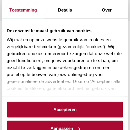
Toestemming
Details
Over
Deze website maakt gebruik van cookies
Suggesties
Wij maken op onze website gebruik van cookies en
vergelijkbare technieken (gezamenlijk: ‘cookies’). Wij
Aanmerkelijk belang en
gebruiken cookies om ervoor te zorgen dat onze website
goed functioneert, om jouw voorkeuren op te slaan, om
terbeschikkingstellingsregeling
inzicht te verkrijgen in bezoekersgedrag en om een
De kans is groot dat aandeelhouders met
profiel op te bouwen van jouw onlinegedrag voor
een aanmerkelijk belang onderdeel zijn
gepersonaliseerde advertenties. Door op ‘Accepteer alle
van jouw klantenbestand. Als adviseur
cookies’ te klikken, ga je akkoord met het gebruik van
ben je natuurlijk op de hoogte van de
alle cookies zoals omschreven in onze
privacy- en
laatste ontwikkelingen. Bij RB Academy…
cookieverklaring
.
Accepteren
Locaties: 2
Datum mogelijkheden: 3
We werken samen met
23 derden
die uw gegevens
PE-punten Fiscaal
12
kunnen ontvangen en verwerken.
Aanpassen