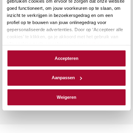
gebruiken cookies om ervoor te zorgen dat onze website
goed functioneert, om jouw voorkeuren op te slaan, om
inzicht te verkrijgen in bezoekersgedrag en om een
profiel op te bouwen van jouw onlinegedrag voor
R. Stam
gepersonaliseerde advertenties. Door op ‘Accepteer alle
cookies’ te klikken, ga je akkoord met het gebruik van
alle cookies zoals omschreven in onze
privacy- en
cookieverklaring
.
Accepteren
Vragen over deze cursus?
We werken samen met
23 derden
die uw gegevens
kunnen ontvangen en verwerken.
Aanpassen
Naar vragenformulier
Weigeren