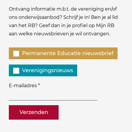
Ontvang informatie m.b.t. de vereniging en/of
ons onderwijsaanbod? Schrijf je in! Ben je al lid
van het RB? Geef dan in je profiel op Mijn RB
aan welke nieuwsbrieven je wil ontvangen.
Welke
Permanente Educatie nieuwsbrief
nieuwsbrieven
zou
Verenigingsnieuws
je
willen
E-mailadres
*
ontvangen?
naam@bedrijf.nl