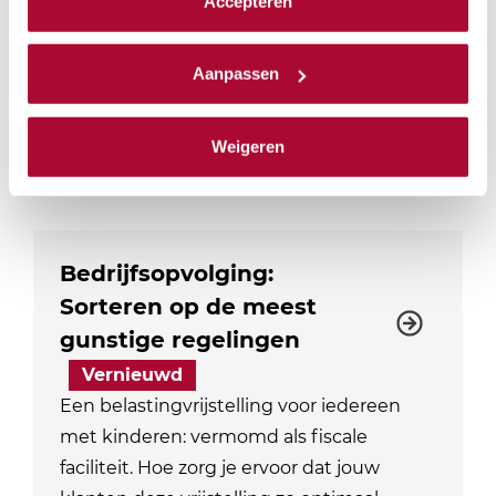
Accepteren
in 2026, kansen en risico’s van de Villataks
We werken samen met
23 derden
die uw gegevens
en de…
kunnen ontvangen en verwerken.
Aanpassen
Locaties: 3
Datum mogelijkheden: 3
PE-punten Fiscaal
4
Weigeren
PE-punten Algemeen
0
Fysiek
Bedrijfsopvolging:
Sorteren op de meest
gunstige regelingen
Vernieuwd
Een belastingvrijstelling voor iedereen
met kinderen: vermomd als fiscale
faciliteit. Hoe zorg je ervoor dat jouw