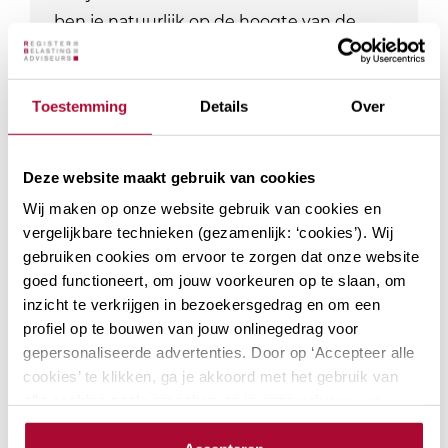
ben je natuurlijk op de hoogte van de
laatste ontwikkelingen. Bij RB Academy…
Locaties: 2
Datum mogelijkheden: 3
Toestemming
Details
Over
PE-punten Fiscaal
12
PE-punten Algemeen
0
Module
Deze website maakt gebruik van cookies
Wij maken op onze website gebruik van cookies en
vergelijkbare technieken (gezamenlijk: ‘cookies’). Wij
gebruiken cookies om ervoor te zorgen dat onze website
goed functioneert, om jouw voorkeuren op te slaan, om
Actualiteiten
inzicht te verkrijgen in bezoekersgedrag en om een
inkomstenbelasting
profiel op te bouwen van jouw onlinegedrag voor
Welke actualiteiten spelen er momenteel
gepersonaliseerde advertenties. Door op ‘Accepteer alle
in inkomstenbelasting? Besproken
cookies’ te klikken, ga je akkoord met het gebruik van
worden onder andere: het effectief
alle cookies zoals omschreven in onze
privacy- en
cookieverklaring
.
benutten van tarief optimalisatie in box 1