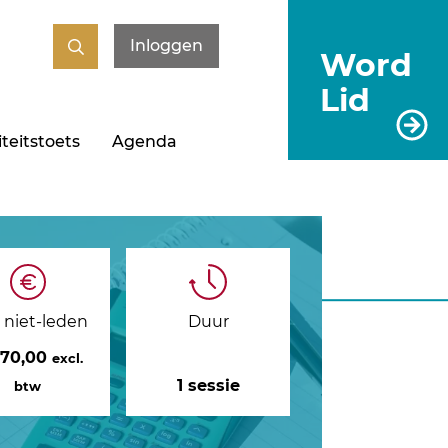
Inloggen
Word
Lid
teitstoets
Agenda
s niet-leden
Duur
370,00
excl.
1 sessie
btw