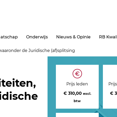
aatschap
Onderwijs
Nieuws & Opinie
RB Kwali
 waaronder de Juridische (af)splitsing
teiten,
Prijs leden
Prij
idische
€ 310,00
€ 
excl.
btw