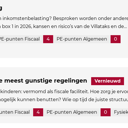
g
in inkomstenbelasting? Besproken worden onder andere
n box 1 in 2026, kansen en risico’s van de Villataks en de…
PE-punten Fiscaal
4
PE-punten Algemeen
0
de meest gunstige regelingen
Vernieuwd
kinderen: vermomd als fiscale faciliteit. Hoe zorg je ervo
mogelijk kunnen benutten? Wie op tijd de juiste structu
unten Fiscaal
4
PE-punten Algemeen
0
Fysie