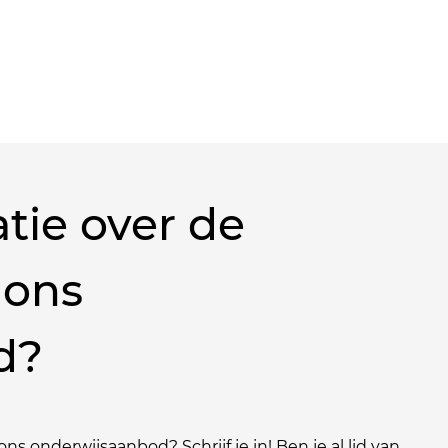
tie over de
 ons
d?
ns onderwijsaanbod? Schrijf je in! Ben je al lid van