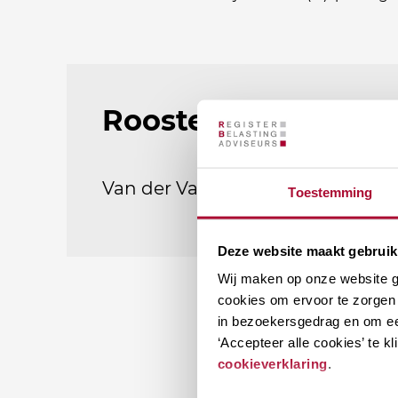
Rooster
Van der Valk Vianen
09-11-2026
Toestemming
Deze website maakt gebruik
Wij maken op onze website ge
cookies om ervoor te zorgen 
in bezoekersgedrag en om ee
‘Accepteer alle cookies’ te 
cookieverklaring
.