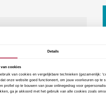
16:00 - 21:00
Details
 van cookies
bruik van cookies en vergelijkbare technieken (gezamenlijk: ‘co
dat onze website goed functioneert, om jouw voorkeuren op te sl
n profiel op te bouwen van jouw onlinegedrag voor gepersonalis
klikken, ga je akkoord met het gebruik van alle cookies zoals om