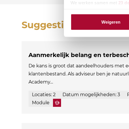
We werken samen met
23 d
Suggesties
Weigeren
Aanmerkelijk belang en terbesch
De kans is groot dat aandeelhouders met e
klantenbestand. Als adviseur ben je natuurl
Academy…
Locaties: 2
Datum mogelijkheden: 3
Module