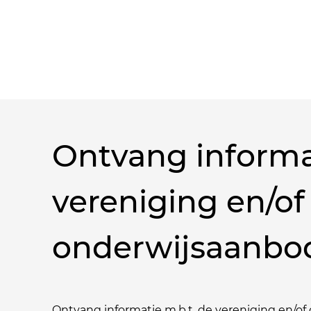
Ontvang informa
vereniging en/of
onderwijsaanbo
Ontvang informatie m.b.t. de vereniging en/of o