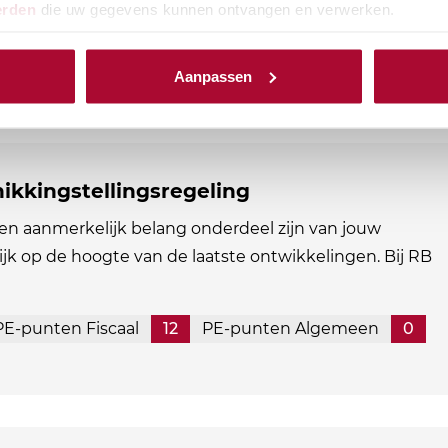
erden
die uw gegevens kunnen ontvangen en verwerken.
Aanpassen
ikkingstellingsregeling
en aanmerkelijk belang onderdeel zijn van jouw
ijk op de hoogte van de laatste ontwikkelingen. Bij RB
PE-punten Fiscaal
12
PE-punten Algemeen
0