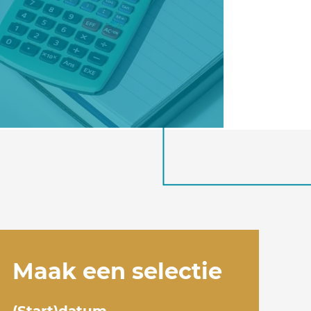
Maak een selectie
(Start)datum