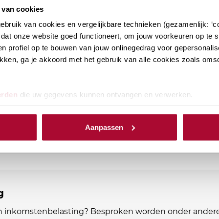
 van cookies
bruik van cookies en vergelijkbare technieken (gezamenlijk: ‘co
dat onze website goed functioneert, om jouw voorkeuren op te sl
n profiel op te bouwen van jouw onlinegedrag voor gepersonalis
ikkingstellingsregeling
klikken, ga je akkoord met het gebruik van alle cookies zoals om
en aanmerkelijk belang onderdeel zijn van jouw
ijk op de hoogte van de laatste ontwikkelingen. Bij RB
erden
die uw gegevens kunnen ontvangen en verwerken.
PE-punten Fiscaal
12
PE-punten Algemeen
0
Aanpassen
g
in inkomstenbelasting? Besproken worden onder andere