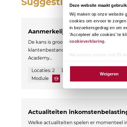
Suggesties
Deze website maakt gebruik
Wij maken op onze website ge
cookies om ervoor te zorgen 
in bezoekersgedrag en om ee
Aanmerkelijk belang en terbesch
‘Accepteer alle cookies’ te 
cookieverklaring
.
De kans is groot dat aandeelhouders met e
klantenbestand. Als adviseur ben je natuurl
We werken samen met
23 d
Academy…
Locaties: 2
Datum mogelijkheden: 3
Weigeren
Module
Actualiteiten inkomstenbelastin
Welke actualiteiten spelen er momenteel 