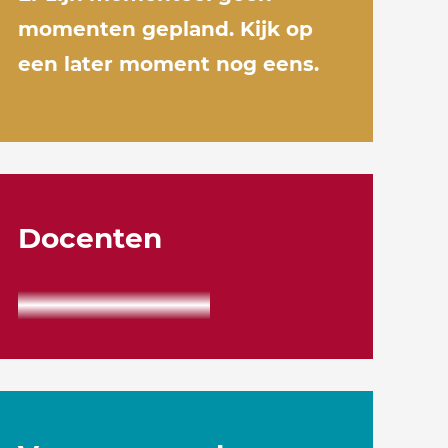
momenten gepland. Kijk op
een later moment nog eens.
Docenten