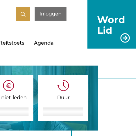
Inloggen
Word
Lid
teitstoets
Agenda
s niet-leden
Duur