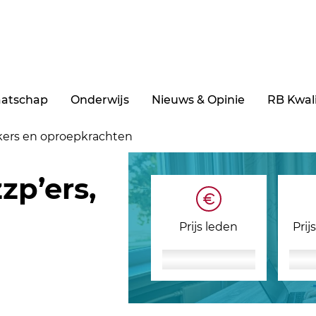
aatschap
Onderwijs
Nieuws & Opinie
RB Kwali
erkers en oproepkrachten
zp’ers,
Prijs leden
Prij