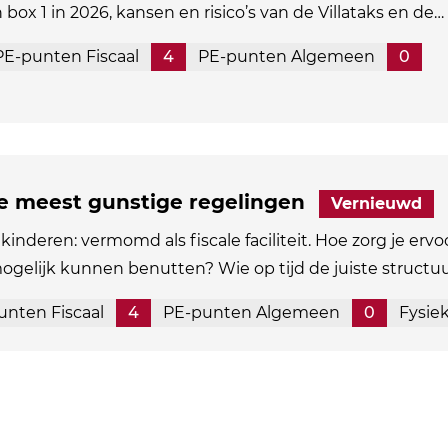
n box 1 in 2026, kansen en risico’s van de Villataks en de…
PE-punten Fiscaal
4
PE-punten Algemeen
0
de meest gunstige regelingen
Vernieuwd
kinderen: vermomd als fiscale faciliteit. Hoe zorg je ervo
mogelijk kunnen benutten? Wie op tijd de juiste structu
unten Fiscaal
4
PE-punten Algemeen
0
Fysie