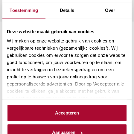
Toestemming
Details
Over
Deze website maakt gebruik van cookies
Suggesties
Wij maken op onze website gebruik van cookies en
vergelijkbare technieken (gezamenlijk: ‘cookies’). Wij
Aanmerkelijk belang en
gebruiken cookies om ervoor te zorgen dat onze website
goed functioneert, om jouw voorkeuren op te slaan, om
terbeschikkingstellingsregeling
inzicht te verkrijgen in bezoekersgedrag en om een
De kans is groot dat aandeelhouders met
profiel op te bouwen van jouw onlinegedrag voor
een aanmerkelijk belang onderdeel zijn
gepersonaliseerde advertenties. Door op ‘Accepteer alle
van jouw klantenbestand. Als adviseur
cookies’ te klikken, ga je akkoord met het gebruik van
ben je natuurlijk op de hoogte van de
alle cookies zoals omschreven in onze
privacy- en
laatste ontwikkelingen. Bij RB Academy…
cookieverklaring
.
Accepteren
Locaties: 2
Datum mogelijkheden: 3
We werken samen met
23 derden
die uw gegevens
PE-punten Fiscaal
12
kunnen ontvangen en verwerken.
Aanpassen