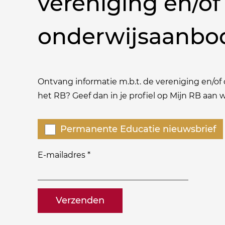
vereniging en/of
onderwijsaanbo
Ontvang informatie m.b.t. de vereniging en/of o
het RB? Geef dan in je profiel op Mijn RB aan
Welke
Permanente Educatie nieuwsbrief
nieuwsbrieven
zou
E-mailadres
*
je
willen
naam@bedrijf.nl
ontvangen?