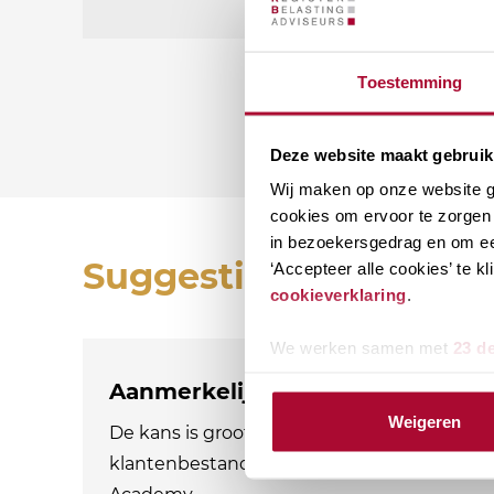
Toestemming
Deze website maakt gebruik
Wij maken op onze website ge
cookies om ervoor te zorgen 
in bezoekersgedrag en om ee
Suggesties
‘Accepteer alle cookies’ te 
cookieverklaring
.
We werken samen met
23 d
Aanmerkelijk belang en terbesch
Weigeren
De kans is groot dat aandeelhouders met e
klantenbestand. Als adviseur ben je natuurl