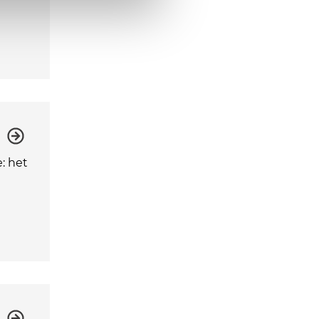
: het