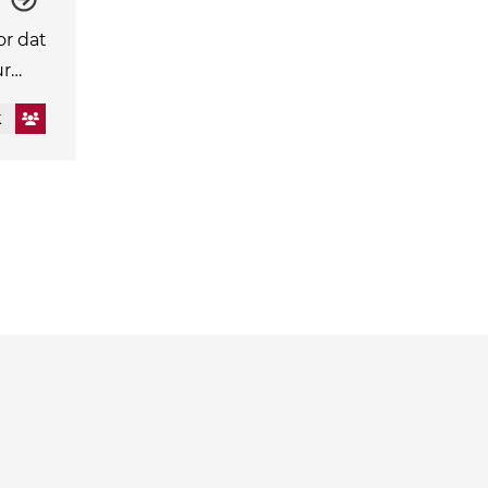
or dat
ur…
k