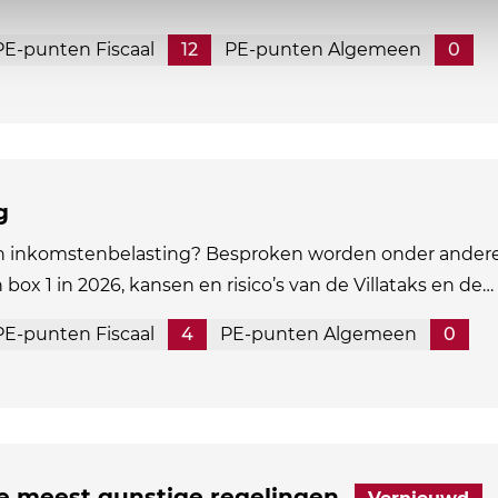
PE-punten Fiscaal
12
PE-punten Algemeen
0
g
in inkomstenbelasting? Besproken worden onder andere
n box 1 in 2026, kansen en risico’s van de Villataks en de…
PE-punten Fiscaal
4
PE-punten Algemeen
0
de meest gunstige regelingen