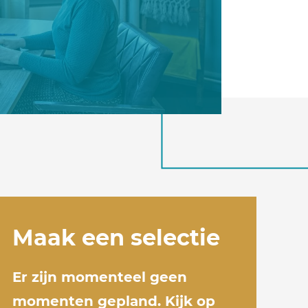
Maak een selectie
Er zijn momenteel geen
momenten gepland. Kijk op