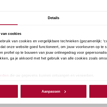
Details
 van cookies
bruik van cookies en vergelijkbare technieken (gezamenlijk: ‘co
dat onze website goed functioneert, om jouw voorkeuren op te sl
n profiel op te bouwen van jouw onlinegedrag voor gepersonalis
klikken, ga je akkoord met het gebruik van alle cookies zoals om
erden
die uw gegevens kunnen ontvangen en verwerken.
ikkingstellingsregeling
Aanpassen
en aanmerkelijk belang onderdeel zijn van jouw
ijk op de hoogte van de laatste ontwikkelingen. Bij RB