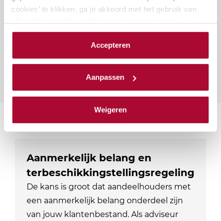
Vragen over deze cursus?
cookies’ te klikken, ga je akkoord met het gebruik van
alle cookies zoals omschreven in onze
privacy- en
cookieverklaring
.
Naar vragenformulier
Accepteren
We werken samen met
23 derden
die uw gegevens
kunnen ontvangen en verwerken.
Aanpassen
Weigeren
Suggesties
Aanmerkelijk belang en
terbeschikkingstellingsregeling
De kans is groot dat aandeelhouders met
een aanmerkelijk belang onderdeel zijn
van jouw klantenbestand. Als adviseur