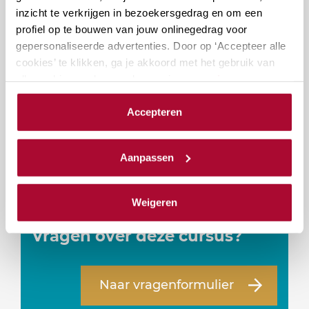
Docenten
inzicht te verkrijgen in bezoekersgedrag en om een
profiel op te bouwen van jouw onlinegedrag voor
gepersonaliseerde advertenties. Door op ‘Accepteer alle
cookies’ te klikken, ga je akkoord met het gebruik van
alle cookies zoals omschreven in onze
privacy- en
cookieverklaring
.
Accepteren
We werken samen met
23 derden
die uw gegevens
kunnen ontvangen en verwerken.
Aanpassen
mr. E.A. van Uunen
Weigeren
Vragen over deze cursus?
Naar vragenformulier