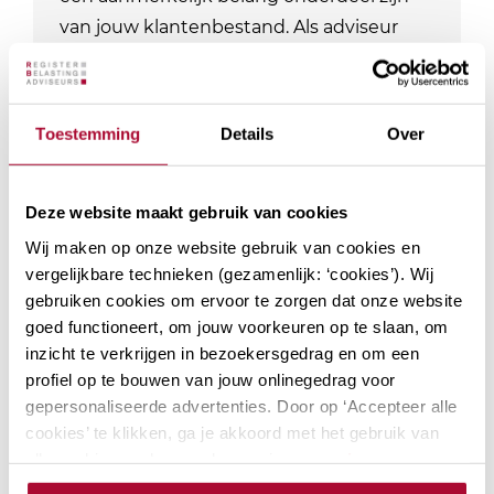
van jouw klantenbestand. Als adviseur
ben je natuurlijk op de hoogte van de
laatste ontwikkelingen. Bij RB Academy…
Toestemming
Details
Over
Locaties: 2
Datum mogelijkheden: 3
PE-punten Fiscaal
12
PE-punten Algemeen
0
Deze website maakt gebruik van cookies
Module
Wij maken op onze website gebruik van cookies en
vergelijkbare technieken (gezamenlijk: ‘cookies’). Wij
gebruiken cookies om ervoor te zorgen dat onze website
goed functioneert, om jouw voorkeuren op te slaan, om
Actualiteiten
inzicht te verkrijgen in bezoekersgedrag en om een
profiel op te bouwen van jouw onlinegedrag voor
inkomstenbelasting
gepersonaliseerde advertenties. Door op ‘Accepteer alle
Welke actualiteiten spelen er momenteel
cookies’ te klikken, ga je akkoord met het gebruik van
in inkomstenbelasting? Besproken
alle cookies zoals omschreven in onze
privacy- en
worden onder andere: het effectief
cookieverklaring
.