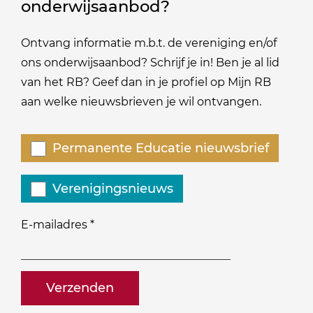
onderwijsaanbod?
Ontvang informatie m.b.t. de vereniging en/of
ons onderwijsaanbod? Schrijf je in! Ben je al lid
van het RB? Geef dan in je profiel op Mijn RB
aan welke nieuwsbrieven je wil ontvangen.
Welke
Permanente Educatie nieuwsbrief
nieuwsbrieven
zou
Verenigingsnieuws
je
willen
E-mailadres
*
ontvangen?
naam@bedrijf.nl