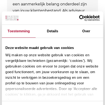
een aanmerkelijk belang onderdeel zijn
van jouw klantenbestand. Als adviseur
ben je natuurlijk op de hoogte van de
laatste ontwikkelingen. Bij RB Academy…
Toestemming
Details
Over
Locaties: 2
Datum mogelijkheden: 3
PE-punten Fiscaal
12
PE-punten Algemeen
0
Deze website maakt gebruik van cookies
Module
Wij maken op onze website gebruik van cookies en
vergelijkbare technieken (gezamenlijk: ‘cookies’). Wij
gebruiken cookies om ervoor te zorgen dat onze website
goed functioneert, om jouw voorkeuren op te slaan, om
inzicht te verkrijgen in bezoekersgedrag en om een
Actualiteiten
profiel op te bouwen van jouw onlinegedrag voor
inkomstenbelasting
gepersonaliseerde advertenties. Door op ‘Accepteer alle
Welke actualiteiten spelen er momenteel
cookies’ te klikken, ga je akkoord met het gebruik van
in inkomstenbelasting? Besproken
alle cookies zoals omschreven in onze
privacy- en