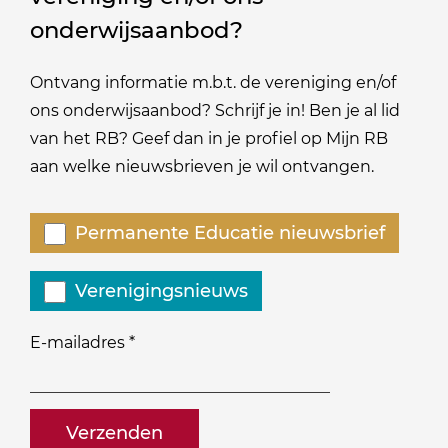
onderwijsaanbod?
Ontvang informatie m.b.t. de vereniging en/of
ons onderwijsaanbod? Schrijf je in! Ben je al lid
van het RB? Geef dan in je profiel op Mijn RB
aan welke nieuwsbrieven je wil ontvangen.
Welke
Permanente Educatie nieuwsbrief
nieuwsbrieven
zou
Verenigingsnieuws
je
willen
E-mailadres
*
ontvangen?
naam@bedrijf.nl