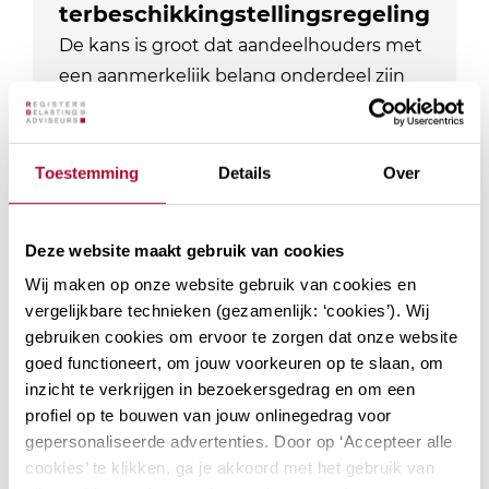
terbeschikkingstellingsregeling
De kans is groot dat aandeelhouders met
een aanmerkelijk belang onderdeel zijn
van jouw klantenbestand. Als adviseur
ben je natuurlijk op de hoogte van de
laatste ontwikkelingen. Bij RB Academy…
Toestemming
Details
Over
Locaties: 2
Datum mogelijkheden: 3
PE-punten Fiscaal
12
Deze website maakt gebruik van cookies
PE-punten Algemeen
0
Wij maken op onze website gebruik van cookies en
Module
vergelijkbare technieken (gezamenlijk: ‘cookies’). Wij
gebruiken cookies om ervoor te zorgen dat onze website
goed functioneert, om jouw voorkeuren op te slaan, om
inzicht te verkrijgen in bezoekersgedrag en om een
profiel op te bouwen van jouw onlinegedrag voor
Actualiteiten
gepersonaliseerde advertenties. Door op ‘Accepteer alle
inkomstenbelasting
cookies’ te klikken, ga je akkoord met het gebruik van