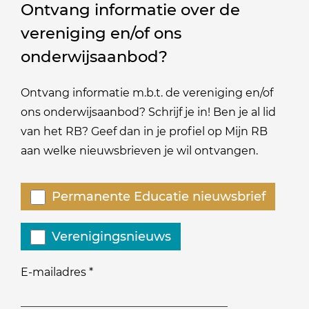
Ontvang informatie over de
vereniging en/of ons
onderwijsaanbod?
Ontvang informatie m.b.t. de vereniging en/of
ons onderwijsaanbod? Schrijf je in! Ben je al lid
van het RB? Geef dan in je profiel op Mijn RB
aan welke nieuwsbrieven je wil ontvangen.
Welke
Permanente Educatie nieuwsbrief
nieuwsbrieven
zou
Verenigingsnieuws
je
willen
E-mailadres
*
ontvangen?