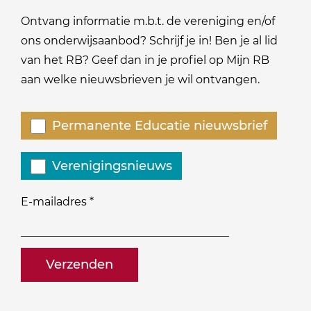
Ontvang informatie m.b.t. de vereniging en/of
ons onderwijsaanbod? Schrijf je in! Ben je al lid
van het RB? Geef dan in je profiel op Mijn RB
aan welke nieuwsbrieven je wil ontvangen.
Welke
Permanente Educatie nieuwsbrief
nieuwsbrieven
zou
Verenigingsnieuws
je
willen
E-mailadres
*
ontvangen?
naam@bedrijf.nl