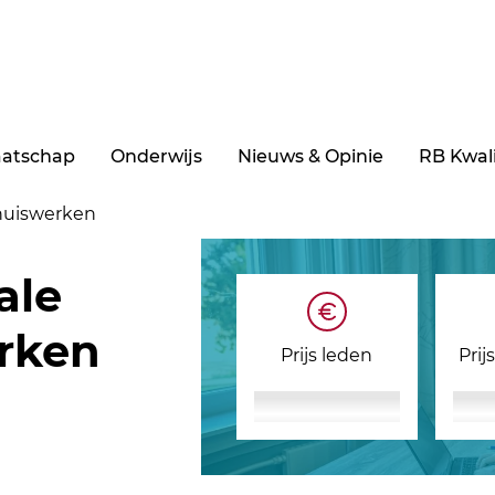
aatschap
Onderwijs
Nieuws & Opinie
RB Kwali
thuiswerken
ale
rken
Prijs leden
Prij