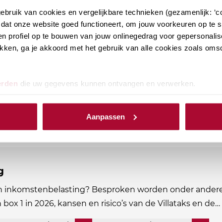
bruik van cookies en vergelijkbare technieken (gezamenlijk: ‘co
dat onze website goed functioneert, om jouw voorkeuren op te sl
ikkingstellingsregeling
n profiel op te bouwen van jouw onlinegedrag voor gepersonalis
klikken, ga je akkoord met het gebruik van alle cookies zoals om
en aanmerkelijk belang onderdeel zijn van jouw
ijk op de hoogte van de laatste ontwikkelingen. Bij RB
erden
die uw gegevens kunnen ontvangen en verwerken.
PE-punten Fiscaal
12
PE-punten Algemeen
0
Aanpassen
g
in inkomstenbelasting? Besproken worden onder andere
n box 1 in 2026, kansen en risico’s van de Villataks en de…