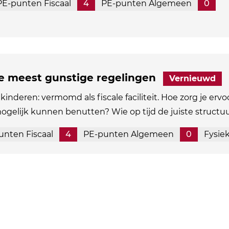
PE-punten Fiscaal
4
PE-punten Algemeen
0
de meest gunstige regelingen
Vernieuwd
kinderen: vermomd als fiscale faciliteit. Hoe zorg je ervo
mogelijk kunnen benutten? Wie op tijd de juiste structu
unten Fiscaal
4
PE-punten Algemeen
0
Fysie