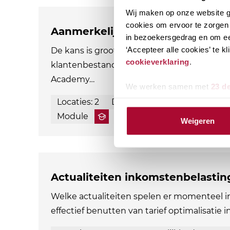
Wij maken op onze website ge
cookies om ervoor te zorgen 
Aanmerkelijk belang en terbesch
in bezoekersgedrag en om ee
‘Accepteer alle cookies’ te 
De kans is groot dat aandeelhouders met e
cookieverklaring
.
klantenbestand. Als adviseur ben je natuurl
Academy…
We werken samen met
23 d
Locaties: 2
Datum mogelijkheden: 3
Module
Weigeren
Actualiteiten inkomstenbelastin
Welke actualiteiten spelen er momenteel 
effectief benutten van tarief optimalisatie i