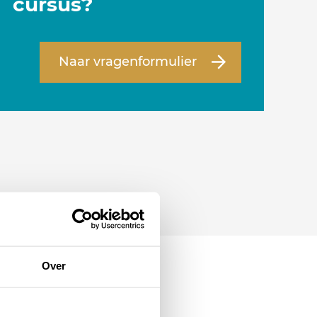
cursus?
Naar vragenformulier
Over