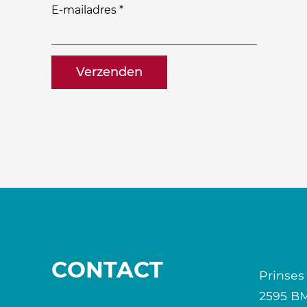
zou
E-mailadres
*
je
willen
naam@bedrijf.nl
ontvangen?
CONTACT
Prinses
2595 B