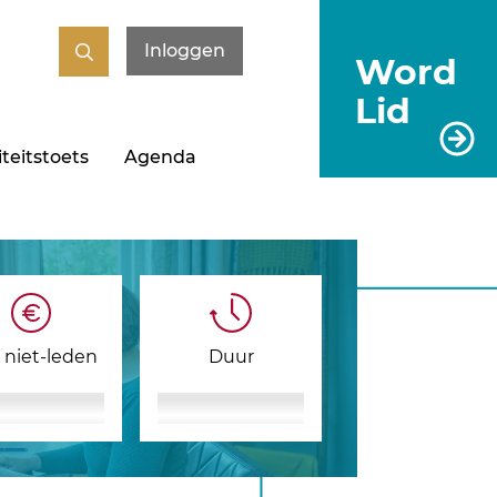
Inloggen
Word
Lid
teitstoets
Agenda
s niet-leden
Duur