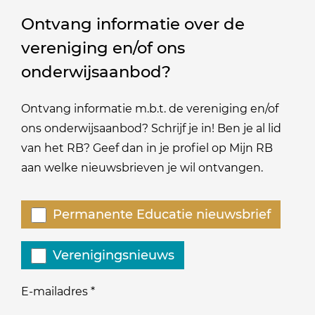
Ontvang informatie over de
vereniging en/of ons
onderwijsaanbod?
Ontvang informatie m.b.t. de vereniging en/of
ons onderwijsaanbod? Schrijf je in! Ben je al lid
van het RB? Geef dan in je profiel op Mijn RB
aan welke nieuwsbrieven je wil ontvangen.
Welke
Permanente Educatie nieuwsbrief
nieuwsbrieven
zou
Verenigingsnieuws
je
willen
E-mailadres
*
ontvangen?