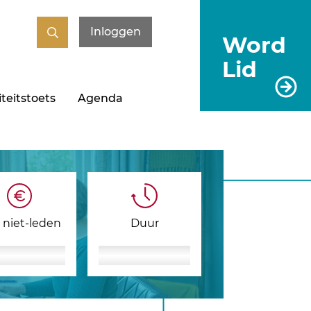
Inloggen
Word
Lid
teitstoets
Agenda
s niet-leden
Duur