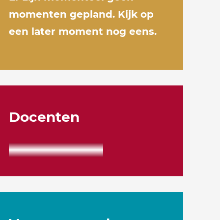
momenten gepland. Kijk op
een later moment nog eens.
Docenten