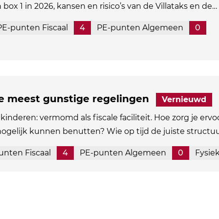
n box 1 in 2026, kansen en risico’s van de Villataks en de…
PE-punten Fiscaal
4
PE-punten Algemeen
0
de meest gunstige regelingen
Vernieuwd
kinderen: vermomd als fiscale faciliteit. Hoe zorg je ervo
mogelijk kunnen benutten? Wie op tijd de juiste structu
unten Fiscaal
4
PE-punten Algemeen
0
Fysie