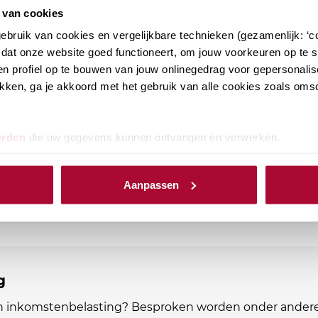
 van cookies
bruik van cookies en vergelijkbare technieken (gezamenlijk: ‘co
dat onze website goed functioneert, om jouw voorkeuren op te sl
n profiel op te bouwen van jouw onlinegedrag voor gepersonalis
ikkingstellingsregeling
klikken, ga je akkoord met het gebruik van alle cookies zoals om
en aanmerkelijk belang onderdeel zijn van jouw
ijk op de hoogte van de laatste ontwikkelingen. Bij RB
erden
die uw gegevens kunnen ontvangen en verwerken.
PE-punten Fiscaal
12
PE-punten Algemeen
0
Aanpassen
g
in inkomstenbelasting? Besproken worden onder andere