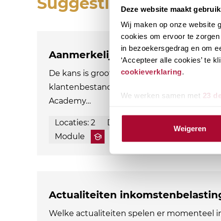
Suggesties
Deze website maakt gebruik
Wij maken op onze website ge
cookies om ervoor te zorgen 
in bezoekersgedrag en om ee
Aanmerkelijk belang en terbesch
‘Accepteer alle cookies’ te 
cookieverklaring
.
De kans is groot dat aandeelhouders met e
klantenbestand. Als adviseur ben je natuurl
We werken samen met
23 d
Academy…
Locaties: 2
Datum mogelijkheden: 3
Weigeren
Module
Actualiteiten inkomstenbelastin
Welke actualiteiten spelen er momenteel 