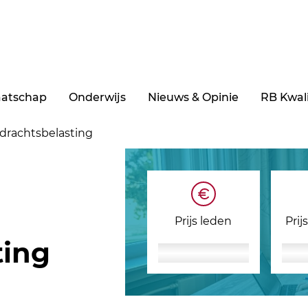
aatschap
Onderwijs
Nieuws & Opinie
RB Kwali
rdrachtsbelasting
Prijs leden
Prij
ting