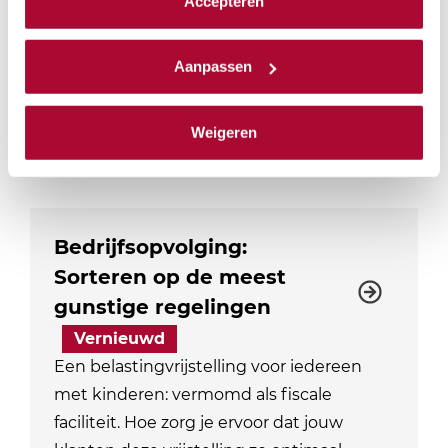
Accepteren
in 2026, kansen en risico’s van de Villataks
We werken samen met
23 derden
die uw gegevens
en de…
kunnen ontvangen en verwerken.
Aanpassen
Locaties: 3
Datum mogelijkheden: 3
PE-punten Fiscaal
4
Weigeren
PE-punten Algemeen
0
Fysiek
Bedrijfsopvolging:
Sorteren op de meest
gunstige regelingen
Vernieuwd
Een belastingvrijstelling voor iedereen
met kinderen: vermomd als fiscale
faciliteit. Hoe zorg je ervoor dat jouw