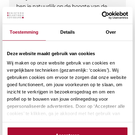
ben je natuurlijk op de hoogte van de
laatste ontwikkelingen. Bij RB Academy…
Locaties: 2
Datum mogelijkheden: 3
Toestemming
Details
Over
PE-punten Fiscaal
12
PE-punten Algemeen
0
Module
Deze website maakt gebruik van cookies
Wij maken op onze website gebruik van cookies en
vergelijkbare technieken (gezamenlijk: ‘cookies’). Wij
gebruiken cookies om ervoor te zorgen dat onze website
goed functioneert, om jouw voorkeuren op te slaan, om
Actualiteiten
inzicht te verkrijgen in bezoekersgedrag en om een
inkomstenbelasting
profiel op te bouwen van jouw onlinegedrag voor
Welke actualiteiten spelen er momenteel
gepersonaliseerde advertenties. Door op ‘Accepteer alle
in inkomstenbelasting? Besproken
cookies’ te klikken, ga je akkoord met het gebruik van
worden onder andere: het effectief
alle cookies zoals omschreven in onze
privacy- en
cookieverklaring
.
benutten van tarief optimalisatie in box 1