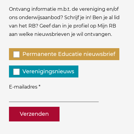
Ontvang informatie m.b.t. de vereniging en/of
ons onderwijsaanbod? Schrijf je in! Ben je al lid
van het RB? Geef dan in je profiel op Mijn RB
aan welke nieuwsbrieven je wil ontvangen.
Welke
Permanente Educatie nieuwsbrief
nieuwsbrieven
zou
Verenigingsnieuws
je
willen
E-mailadres
*
ontvangen?
naam@bedrijf.nl