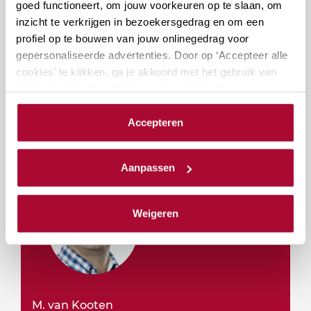
Bekijk de studiewijzer
goed functioneert, om jouw voorkeuren op te slaan, om
inzicht te verkrijgen in bezoekersgedrag en om een
profiel op te bouwen van jouw onlinegedrag voor
gepersonaliseerde advertenties. Door op ‘Accepteer alle
Inschrijven
cookies’ te klikken, ga je akkoord met het gebruik van
alle cookies zoals omschreven in onze
privacy- en
cookieverklaring
.
Accepteren
Docenten
We werken samen met
23 derden
die uw gegevens
kunnen ontvangen en verwerken.
Aanpassen
Weigeren
M. van Kooten