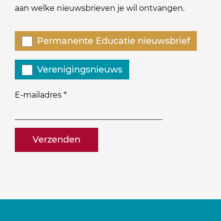
aan welke nieuwsbrieven je wil ontvangen.
Welke
Permanente Educatie nieuwsbrief
nieuwsbrieven
zou
Verenigingsnieuws
je
willen
E-mailadres
*
ontvangen?
naam@bedrijf.nl