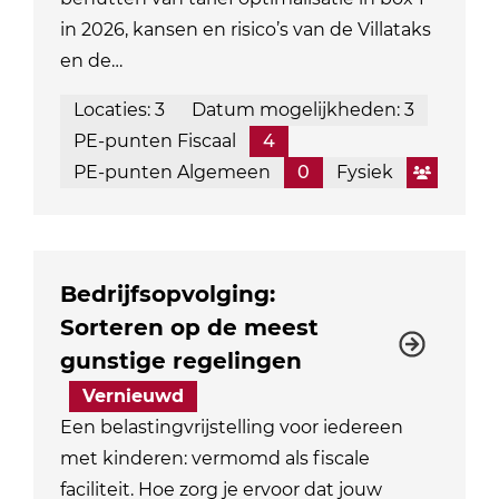
in 2026, kansen en risico’s van de Villataks
en de…
Locaties: 3
Datum mogelijkheden: 3
PE-punten Fiscaal
4
PE-punten Algemeen
0
Fysiek
Bedrijfsopvolging:
Sorteren op de meest
gunstige regelingen
Vernieuwd
Een belastingvrijstelling voor iedereen
met kinderen: vermomd als fiscale
faciliteit. Hoe zorg je ervoor dat jouw