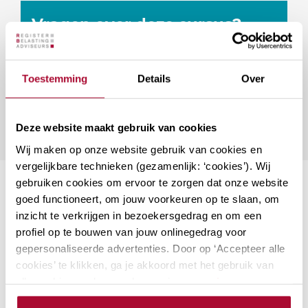
Vragen over deze cursus?
Naar vragenformulier
Toestemming
Details
Over
Deze website maakt gebruik van cookies
Wij maken op onze website gebruik van cookies en
vergelijkbare technieken (gezamenlijk: ‘cookies’). Wij
gebruiken cookies om ervoor te zorgen dat onze website
Suggesties
goed functioneert, om jouw voorkeuren op te slaan, om
inzicht te verkrijgen in bezoekersgedrag en om een
profiel op te bouwen van jouw onlinegedrag voor
Aanmerkelijk belang en
gepersonaliseerde advertenties. Door op ‘Accepteer alle
terbeschikkingstellingsregeling
cookies’ te klikken, ga je akkoord met het gebruik van
De kans is groot dat aandeelhouders met
alle cookies zoals omschreven in onze
privacy- en
een aanmerkelijk belang onderdeel zijn
cookieverklaring
.