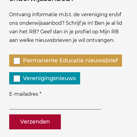
Ontvang informatie m.b.t. de vereniging en/of
ons onderwijsaanbod? Schrijf je in! Ben je al lid
van het RB? Geef dan in je profiel op Mijn RB
aan welke nieuwsbrieven je wil ontvangen.
Welke
Permanente Educatie nieuwsbrief
nieuwsbrieven
zou
Verenigingsnieuws
je
willen
E-mailadres
*
ontvangen?
naam@bedrijf.nl