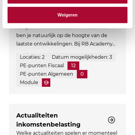
terbeschikkingstellingsregeling
De kans is groot dat aandeelhouders met
Weigeren
een aanmerkelijk belang onderdeel zijn
van jouw klantenbestand. Als adviseur
ben je natuurlijk op de hoogte van de
laatste ontwikkelingen. Bij RB Academy…
Locaties: 2
Datum mogelijkheden: 3
PE-punten Fiscaal
12
PE-punten Algemeen
0
Module
Actualiteiten
inkomstenbelasting
Welke actualiteiten spelen er momenteel