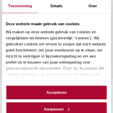
Toestemming
Details
Over
Deze website maakt gebruik van cookies
Vragen over deze cursus?
Wij maken op onze website gebruik van cookies en
vergelijkbare technieken (gezamenlijk: ‘cookies’). Wij
gebruiken cookies om ervoor te zorgen dat onze website
Naar vragenformulier
goed functioneert, om jouw voorkeuren op te slaan, om
inzicht te verkrijgen in bezoekersgedrag en om een
profiel op te bouwen van jouw onlinegedrag voor
gepersonaliseerde advertenties. Door op ‘Accepteer alle
cookies’ te klikken, ga je akkoord met het gebruik van
alle cookies zoals omschreven in onze
privacy- en
cookieverklaring
.
Suggesties
Accepteren
We werken samen met
23 derden
die uw gegevens
kunnen ontvangen en verwerken.
Aanmerkelijk belang en
Aanpassen