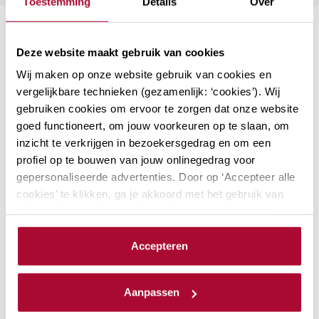
Toestemming
Details
Over
Suggesties
Deze website maakt gebruik van cookies
Wij maken op onze website gebruik van cookies en
Aanmerkelijk belang en
vergelijkbare technieken (gezamenlijk: ‘cookies’). Wij
terbeschikkingstellingsregeling
gebruiken cookies om ervoor te zorgen dat onze website
De kans is groot dat aandeelhouders met
goed functioneert, om jouw voorkeuren op te slaan, om
inzicht te verkrijgen in bezoekersgedrag en om een
een aanmerkelijk belang onderdeel zijn
profiel op te bouwen van jouw onlinegedrag voor
van jouw klantenbestand. Als adviseur
gepersonaliseerde advertenties. Door op ‘Accepteer alle
ben je natuurlijk op de hoogte van de
cookies’ te klikken, ga je akkoord met het gebruik van
laatste ontwikkelingen. Bij RB Academy…
alle cookies zoals omschreven in onze
privacy- en
cookieverklaring
.
Locaties: 2
Datum mogelijkheden: 3
Accepteren
PE-punten Fiscaal
12
We werken samen met
23 derden
die uw gegevens
PE-punten Algemeen
0
kunnen ontvangen en verwerken.
Aanpassen
Module