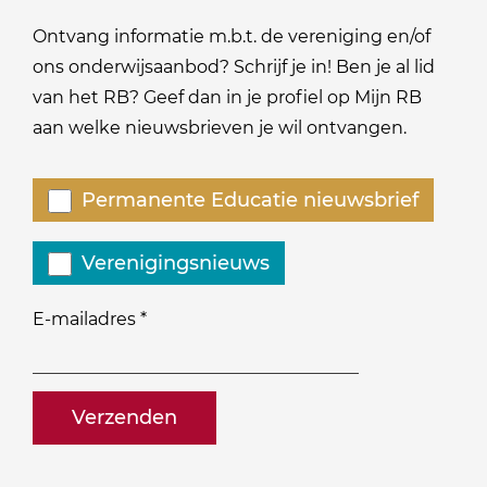
Ontvang informatie m.b.t. de vereniging en/of
ons onderwijsaanbod? Schrijf je in! Ben je al lid
van het RB? Geef dan in je profiel op Mijn RB
aan welke nieuwsbrieven je wil ontvangen.
Welke
Permanente Educatie nieuwsbrief
nieuwsbrieven
zou
Verenigingsnieuws
je
willen
E-mailadres
*
ontvangen?
naam@bedrijf.nl