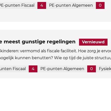
PE-punten Fiscaal
4
PE-punten Algemeen
0
de meest gunstige regelingen
Vernieuwd
kinderen: vermomd als fiscale faciliteit. Hoe zorg je ervo
mogelijk kunnen benutten? Wie op tijd de juiste structu
unten Fiscaal
4
PE-punten Algemeen
0
Fysie