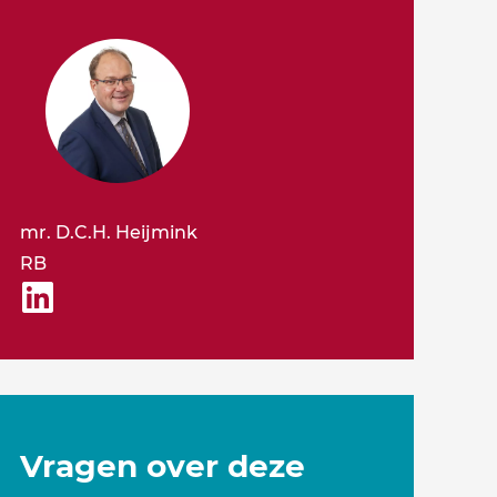
mr. D.C.H. Heijmink
RB
Vragen over deze