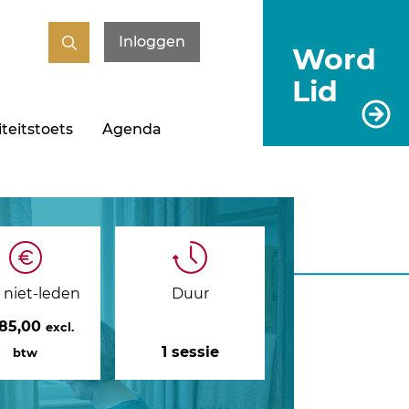
Inloggen
Word
Lid
teitstoets
Agenda
s niet-leden
Duur
185,00
excl.
1 sessie
btw