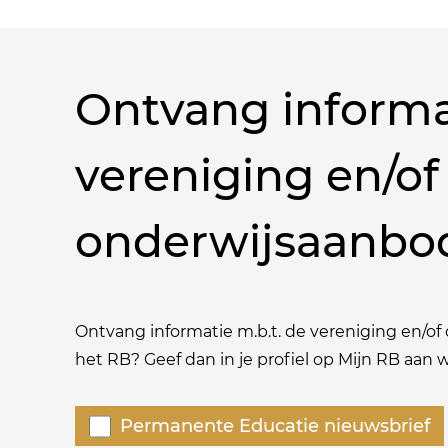
Ontvang informa
vereniging en/of
onderwijsaanbo
Ontvang informatie m.b.t. de vereniging en/of o
het RB? Geef dan in je profiel op Mijn RB aan
Welke
Permanente Educatie nieuwsbrief
nieuwsbrieven