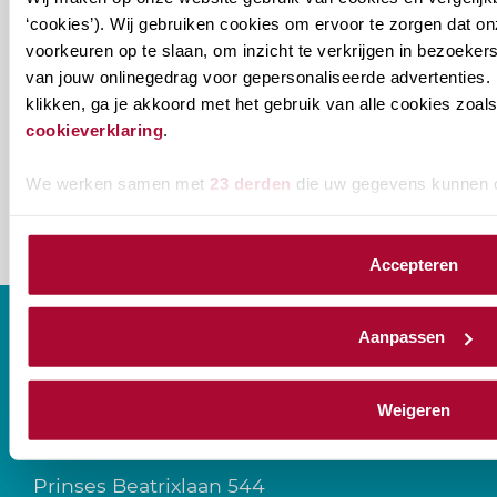
je
‘cookies’). Wij gebruiken cookies om ervoor te zorgen dat o
willen
E-mailadres
*
voorkeuren op te slaan, om inzicht te verkrijgen in bezoeke
ontvangen?
van jouw onlinegedrag voor gepersonaliseerde advertenties. 
klikken, ga je akkoord met het gebruik van alle cookies zo
naam@bedrijf.nl
cookieverklaring
.
We werken samen met
23 derden
die uw gegevens kunnen 
Accepteren
Aanpassen
CONTACT
Weigeren
Prinses Beatrixlaan 544