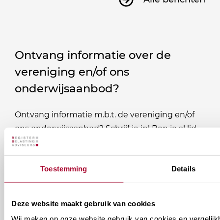
Ontvang informatie over de
vereniging en/of ons
onderwijsaanbod?
Ontvang informatie m.b.t. de vereniging en/of
ons onderwijsaanbod? Schrijf je in! Ben je al lid
van het RB? Geef dan in je profiel op Mijn RB
aan welke nieuwsbrieven je wil ontvangen.
Toestemming
Details
Welke
Permanente Educatie nieuwsbrief
nieuwsbrieven
Deze website maakt gebruik van cookies
zou
Verenigingsnieuws
Wij maken op onze website gebruik van cookies en vergelijk