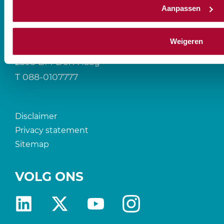
Aanpassen
CONTACT
Weigeren
Prinses Beatrixlaan 544
2595 BM Den Haag
T
088-0107777
Disclaimer
Privacy statement
Sitemap
VOLG ONS