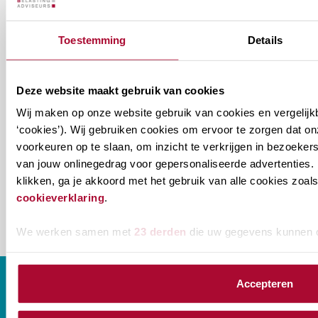
Welke
Permanente Educatie nieuwsbrief
Toestemming
Details
nieuwsbrieven
zou
Verenigingsnieuws
je
Deze website maakt gebruik van cookies
willen
E-mailadres
*
Wij maken op onze website gebruik van cookies en vergelijk
ontvangen?
‘cookies’). Wij gebruiken cookies om ervoor te zorgen dat o
voorkeuren op te slaan, om inzicht te verkrijgen in bezoeke
naam@bedrijf.nl
van jouw onlinegedrag voor gepersonaliseerde advertenties. 
klikken, ga je akkoord met het gebruik van alle cookies zo
cookieverklaring
.
We werken samen met
23 derden
die uw gegevens kunnen 
Accepteren