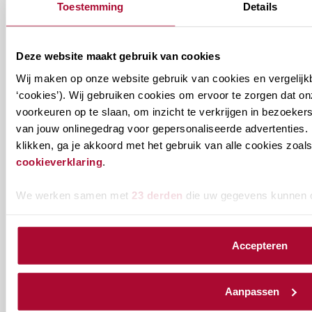
Toestemming
Details
Alle berichten
Deze website maakt gebruik van cookies
Wij maken op onze website gebruik van cookies en vergelijk
‘cookies’). Wij gebruiken cookies om ervoor te zorgen dat o
Ontvang informatie over de
voorkeuren op te slaan, om inzicht te verkrijgen in bezoeke
van jouw onlinegedrag voor gepersonaliseerde advertenties. 
vereniging en/of ons
klikken, ga je akkoord met het gebruik van alle cookies zo
onderwijsaanbod?
cookieverklaring
.
Ontvang informatie m.b.t. de vereniging en/of
We werken samen met
23 derden
die uw gegevens kunnen 
ons onderwijsaanbod? Schrijf je in! Ben je al lid
van het RB? Geef dan in je profiel op Mijn RB
Accepteren
aan welke nieuwsbrieven je wil ontvangen.
Aanpassen
Welke
Permanente Educatie nieuwsbrief