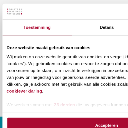
aan welke nieuwsbrieven je wil ontvangen.
Welke
Permanente Educatie nieuwsbrief
Toestemming
Details
nieuwsbrieven
zou
Verenigingsnieuws
je
Deze website maakt gebruik van cookies
willen
E-mailadres
*
Wij maken op onze website gebruik van cookies en vergelijk
ontvangen?
‘cookies’). Wij gebruiken cookies om ervoor te zorgen dat o
voorkeuren op te slaan, om inzicht te verkrijgen in bezoeke
naam@bedrijf.nl
van jouw onlinegedrag voor gepersonaliseerde advertenties. 
klikken, ga je akkoord met het gebruik van alle cookies zo
cookieverklaring
.
We werken samen met
23 derden
die uw gegevens kunnen 
Accepteren