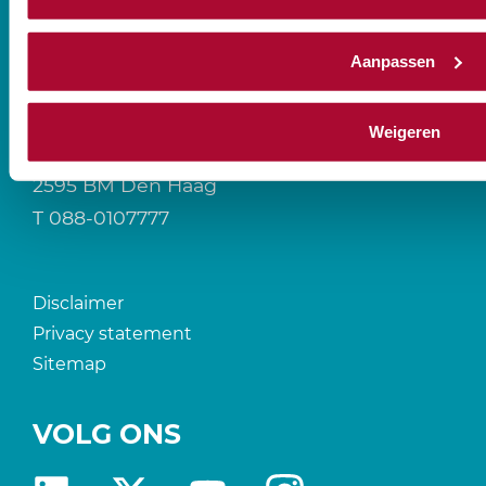
Aanpassen
CONTACT
Weigeren
Prinses Beatrixlaan 544
2595 BM Den Haag
T
088-0107777
Disclaimer
Privacy statement
Sitemap
VOLG ONS