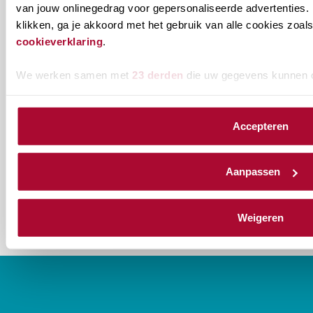
van jouw onlinegedrag voor gepersonaliseerde advertenties. 
klikken, ga je akkoord met het gebruik van alle cookies zo
Welke
Permanente Educatie nieuwsbrief
cookieverklaring
.
nieuwsbrieven
zou
Verenigingsnieuws
We werken samen met
23 derden
die uw gegevens kunnen 
je
willen
E-mailadres
*
ontvangen?
Accepteren
naam@bedrijf.nl
Aanpassen
Weigeren