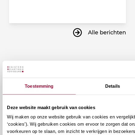
Alle berichten
Ontvang informatie over de
vereniging en/of ons
onderwijsaanbod?
Toestemming
Details
Ontvang informatie m.b.t. de vereniging en/of
Deze website maakt gebruik van cookies
ons onderwijsaanbod? Schrijf je in! Ben je al lid
Wij maken op onze website gebruik van cookies en vergelijk
van het RB? Geef dan in je profiel op Mijn RB
‘cookies’). Wij gebruiken cookies om ervoor te zorgen dat o
aan welke nieuwsbrieven je wil ontvangen.
voorkeuren op te slaan, om inzicht te verkrijgen in bezoeke