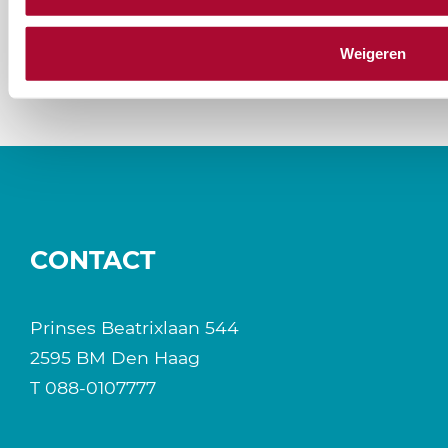
Weigeren
CONTACT
Prinses Beatrixlaan 544
2595 BM Den Haag
T
088-0107777