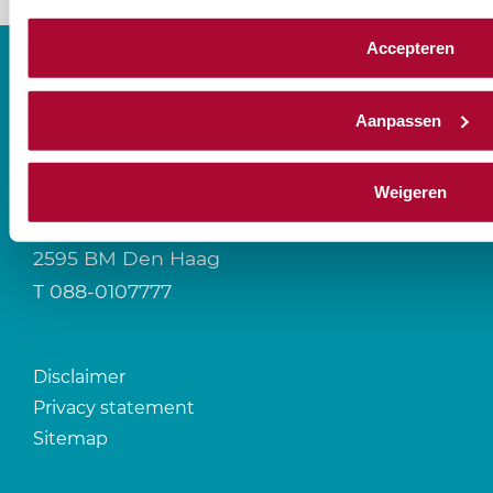
Accepteren
Aanpassen
CONTACT
Weigeren
Prinses Beatrixlaan 544
2595 BM Den Haag
T
088-0107777
Disclaimer
Privacy statement
Sitemap