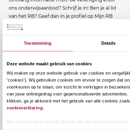
ons onderwijsaanbod? Schrijf je in! Ben je al lid
van het RB? Geef dan in je profiel op Mijn RB
aan welke nieuwsbrieven je wil ontvangen.
Welke
Permanente Educatie nieuwsbrief
Toestemming
Details
nieuwsbrieven
zou
Verenigingsnieuws
Deze website maakt gebruik van cookies
je
Wij maken op onze website gebruik van cookies en vergelijk
willen
E-mailadres
*
‘cookies’). Wij gebruiken cookies om ervoor te zorgen dat o
ontvangen?
voorkeuren op te slaan, om inzicht te verkrijgen in bezoeke
naam@bedrijf.nl
van jouw onlinegedrag voor gepersonaliseerde advertenties. 
klikken, ga je akkoord met het gebruik van alle cookies zo
cookieverklaring
.
We werken samen met
23 derden
die uw gegevens kunnen 