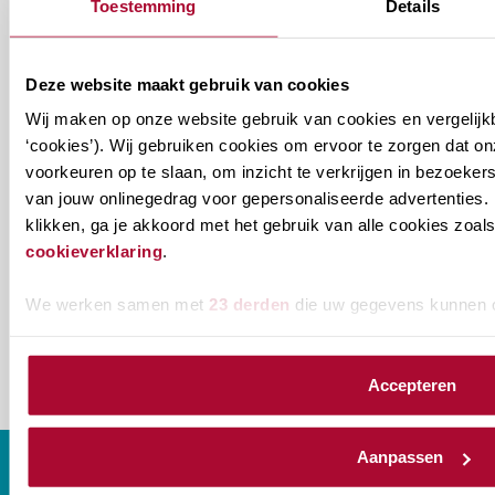
aan welke nieuwsbrieven je wil ontvangen.
Toestemming
Details
Welke
Permanente Educatie nieuwsbrief
Deze website maakt gebruik van cookies
nieuwsbrieven
Wij maken op onze website gebruik van cookies en vergelijk
zou
Verenigingsnieuws
‘cookies’). Wij gebruiken cookies om ervoor te zorgen dat o
je
voorkeuren op te slaan, om inzicht te verkrijgen in bezoeke
willen
E-mailadres
*
van jouw onlinegedrag voor gepersonaliseerde advertenties. 
ontvangen?
klikken, ga je akkoord met het gebruik van alle cookies zo
cookieverklaring
.
naam@bedrijf.nl
We werken samen met
23 derden
die uw gegevens kunnen 
Accepteren
Aanpassen