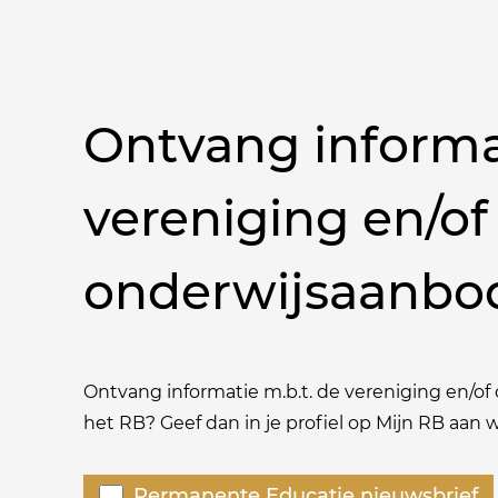
Ontvang informa
vereniging en/of
onderwijsaanbo
Ontvang informatie m.b.t. de vereniging en/of o
het RB? Geef dan in je profiel op Mijn RB aan
Welke
Permanente Educatie nieuwsbrief