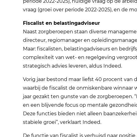
periode 2022-2025), huidige vraag op de arbei
vraag (groei over periode 2022-2025), en de mo
Fiscalist en belastingadviseur
Naast zorgberoepen staan diverse managemen
directeur, regiomanager en opleidingsmanage
Maar: fiscalisten, belastingadviseurs en bedrijf
complexiteit van wet- en regelgeving vergroot 
strategisch advies leveren, aldus Indeed.
Vorig jaar bestond maar liefst 40 procent van 
waarbij de fiscalist de onmiskenbare winnaar wa
jaar gezakt ten gunste van de zorgberoepen. “
en een blijvende focus op mentale gezondheid 
Deze functies bieden niet alleen baanzekerhe
stabiele groei”, verklaart Indeed.
De functie van fiscalist is verhuisd naar positi