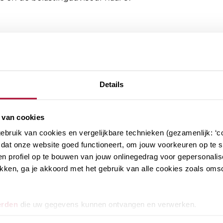
Details
 van cookies
bruik van cookies en vergelijkbare technieken (gezamenlijk: ‘co
hten
dat onze website goed functioneert, om jouw voorkeuren op te sl
n profiel op te bouwen van jouw onlinegedrag voor gepersonalis
klikken, ga je akkoord met het gebruik van alle cookies zoals om
Fiscale duiding Prinsjesdag
erden
die uw gegevens kunnen ontvangen en verwerken.
2026