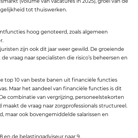
dsmarkt (volume van vacatures in 2025), groei van de
gelijkheid tot thuiswerken.
tfuncties hoog genoteerd, zoals algemeen
r.
sjuristen zijn ook dit jaar weer gewild. De groeiende
de vraag naar specialisten die risico’s beheersen en
de top 10 van beste banen uit financiële functies
s. Maar het aandeel van financiële functies is dit
De combinatie van vergrijzing, personeelstekorten
maakt de vraag naar zorgprofessionals structureel.
id, maar ook bovengemiddelde salarissen en
e 8 en de belastingadviseur naar 9.