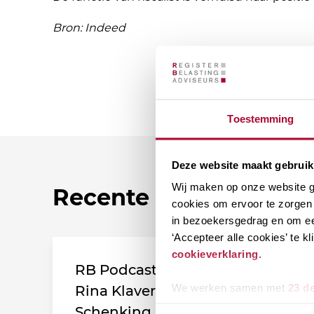
Bron: Indeed
Toestemming
Deze website maakt gebruik
Wij maken op onze website ge
Recente nieuwsberic
cookies om ervoor te zorgen 
in bezoekersgedrag en om ee
‘Accepteer alle cookies’ te 
cookieverklaring
.
RB Podcast (afl. 172): Notaris
We werken samen met
23 d
Rina Klaver over de Papieren
Schenking