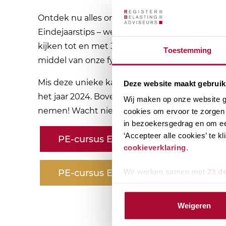
Ontdek nu alles om je klanten voor te bereiden
Eindejaarstips – webinar. Let op: je hebt de m
kijken tot en met 31 december 2023. Wil je li
Toestemming
middel van onze fysieke PE-cursus Eindejaarst
Mis deze unieke kans niet om volledig op de h
Deze website maakt gebruik
het jaar 2024. Bovendien, als kers op de taart,
Wij maken op onze website ge
nemen! Wacht niet langer en schrijf je vandaag
cookies om ervoor te zorgen 
in bezoekersgedrag en om ee
‘Accepteer alle cookies’ te 
PE-cursus Eindejaarstips – webinar
cookieverklaring
.
PE-cursus Eindejaarstips – fysiek
We werken samen met
23 d
Weigeren