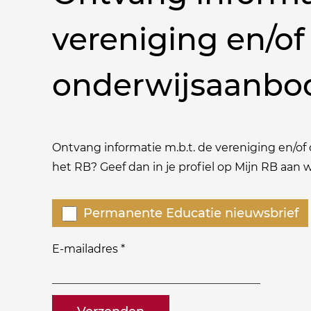
vereniging en/of
onderwijsaanbo
Ontvang informatie m.b.t. de vereniging en/of o
het RB? Geef dan in je profiel op Mijn RB aan
Welke
Permanente Educatie nieuwsbrief
nieuwsbrieven
zou
E-mailadres
*
je
willen
naam@bedrijf.nl
ontvangen?