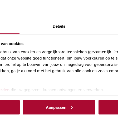
 voor het jaar 2024 in ons interessante
ogelijkheid om dit waardevolle webinar terug te
ever een fysieke bijeenkomst volgen? Dat kan door
Details
ips in Dordrecht.
oogte te zijn van de nieuwste ontwikkelingen voor
 van cookies
 verdien je waardevolle PE-punten door deel te
bruik van cookies en vergelijkbare technieken (gezamenlijk: ‘co
 nog in!
dat onze website goed functioneert, om jouw voorkeuren op te sl
n profiel op te bouwen van jouw onlinegedrag voor gepersonalis
klikken, ga je akkoord met het gebruik van alle cookies zoals om
erden
die uw gegevens kunnen ontvangen en verwerken.
Aanpassen