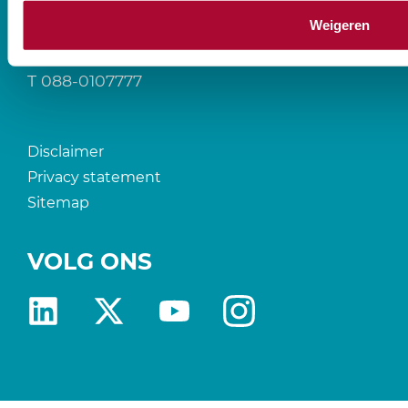
Prinses Beatrixlaan 544
Weigeren
2595 BM Den Haag
T
088-0107777
Disclaimer
Privacy statement
Sitemap
VOLG ONS