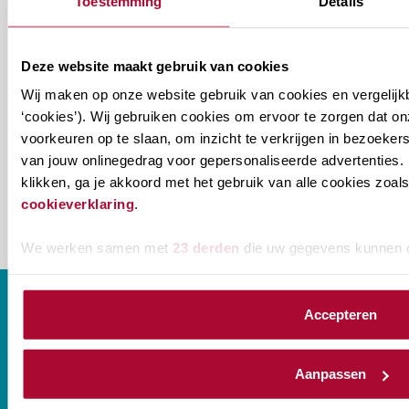
Toestemming
Details
zou
Verenigingsnieuws
je
Deze website maakt gebruik van cookies
willen
E-mailadres
*
Wij maken op onze website gebruik van cookies en vergelijk
ontvangen?
‘cookies’). Wij gebruiken cookies om ervoor te zorgen dat o
naam@bedrijf.nl
voorkeuren op te slaan, om inzicht te verkrijgen in bezoeke
van jouw onlinegedrag voor gepersonaliseerde advertenties. 
klikken, ga je akkoord met het gebruik van alle cookies zo
cookieverklaring
.
We werken samen met
23 derden
die uw gegevens kunnen 
Accepteren
CONTACT
Aanpassen