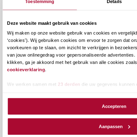
Toestemming
Details
Ontvang informatie m.b.t. de vereniging en/of
ons onderwijsaanbod? Schrijf je in! Ben je al lid
van het RB? Geef dan in je profiel op Mijn RB
Deze website maakt gebruik van cookies
aan welke nieuwsbrieven je wil ontvangen.
Wij maken op onze website gebruik van cookies en vergelijk
‘cookies’). Wij gebruiken cookies om ervoor te zorgen dat o
Welke
Permanente Educatie nieuwsbrief
voorkeuren op te slaan, om inzicht te verkrijgen in bezoeke
nieuwsbrieven
van jouw onlinegedrag voor gepersonaliseerde advertenties. 
klikken, ga je akkoord met het gebruik van alle cookies zo
zou
Verenigingsnieuws
cookieverklaring
.
je
willen
E-mailadres
*
We werken samen met
23 derden
die uw gegevens kunnen 
ontvangen?
naam@bedrijf.nl
Accepteren
Aanpassen