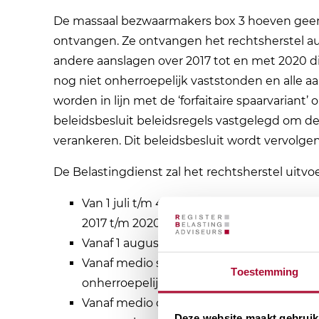
De massaal bezwaarmakers box 3 hoeven geen
ontvangen. Ze ontvangen het rechtsherstel aut
andere aanslagen over 2017 tot en met 2020 di
nog niet onherroepelijk vaststonden en alle a
worden in lijn met de ‘forfaitaire spaarvariant
beleidsbesluit beleidsregels vastgelegd om de
verankeren. Dit beleidsbesluit wordt vervolg
De Belastingdienst zal het rechtsherstel uitvo
Van 1 juli t/m 4 augustus: gefaseerd her
2017 t/m 2020. De wettelijke uiterste dat
Vanaf 1 augustus: gefaseerd aanslagen 20
Vanaf medio september: gefaseerd herste
Toestemming
onherroepelijk vaststonden op 24 decemb
Vanaf medio oktober: aangiften 2017-2020
Deze website maakt gebruik