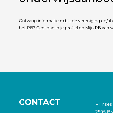
Ontvang informatie m.b.t. de vereniging en/of o
het RB? Geef dan in je profiel op Mijn RB aan
CONTACT
Prinses
2595 B