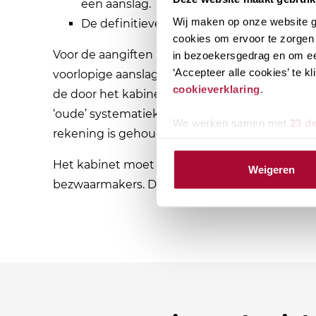
een aanslag.
Wij maken op onze website ge
De definitieve aanslagen 2022 worden vol
cookies om ervoor te zorgen 
Voor de aangiften inkomstenbelasting 2021 die
in bezoekersgedrag en om ee
‘Accepteer alle cookies’ te 
voorlopige aanslag (AVA) worden opgelegd. I
cookieverklaring
.
de door het kabinet gekozen ‘forfaitaire spaar
‘oude’ systematiek. Op een later moment word
We werken samen met
23 d
rekening is gehouden met de ‘forfaitaire spaarv
Het kabinet moet nog een besluit nemen over 
Weigeren
bezwaarmakers. Dit zou ruim voor het einde v