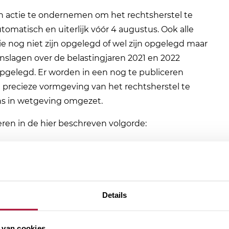
 actie te ondernemen om het rechtsherstel te
omatisch en uiterlijk vóór 4 augustus. Ook alle
e nog niet zijn opgelegd of wel zijn opgelegd maar
anslagen over de belastingjaren 2021 en 2022
’ opgelegd. Er worden in een nog te publiceren
 precieze vormgeving van het rechtsherstel te
ens in wetgeving omgezet.
eren in de hier beschreven volgorde:
stel van de aanslagen van de massaal bezwaarmakers
um voor rechtsherstel voor deze groep is 4 augustus.
21 met box 3 element.
l van de aanslagen 2017-2020 die nog niet
Details
er 2021.
 met box 3 element die nog niet gevolgd zijn door
 van cookies