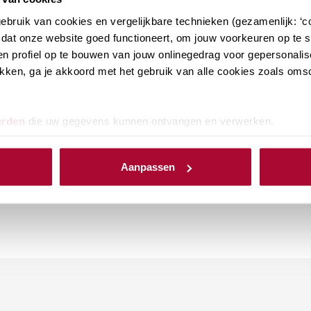
bruik van cookies en vergelijkbare technieken (gezamenlijk: ‘co
gens het reguliere aanslagproces in 2023 opgelegd.
dat onze website goed functioneert, om jouw voorkeuren op te sl
 leiden tot een teruggaaf zal een automatische
n profiel op te bouwen van jouw onlinegedrag voor gepersonalis
klikken, ga je akkoord met het gebruik van alle cookies zoals om
n deze AVA is er nog geen rekening gehouden met
variant’. De AVA wordt vastgesteld op basis van de
t een definitieve aanslag opgelegd, waarbij wel
erden
die uw gegevens kunnen ontvangen en verwerken.
ariant’.
het bieden van rechtsherstel aan niet-
Aanpassen
an het jaar moeten gebeuren.