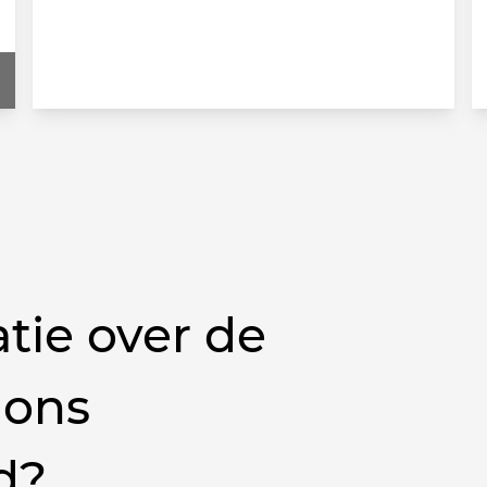
tie over de
 ons
d?