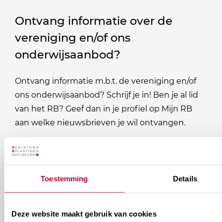
Ontvang informatie over de
vereniging en/of ons
onderwijsaanbod?
Ontvang informatie m.b.t. de vereniging en/of
ons onderwijsaanbod? Schrijf je in! Ben je al lid
van het RB? Geef dan in je profiel op Mijn RB
aan welke nieuwsbrieven je wil ontvangen.
Welke
Permanente Educatie nieuwsbrief
nieuwsbrieven
Toestemming
Details
zou
Verenigingsnieuws
je
willen
E-mailadres
*
Deze website maakt gebruik van cookies
ontvangen?