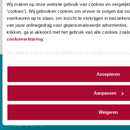
Wij maken op onze website gebruik van cookies en vergelijk
‘cookies’). Wij gebruiken cookies om ervoor te zorgen dat o
naam@bedrijf.nl
voorkeuren op te slaan, om inzicht te verkrijgen in bezoeke
van jouw onlinegedrag voor gepersonaliseerde advertenties. 
klikken, ga je akkoord met het gebruik van alle cookies zo
cookieverklaring
.
We werken samen met
23 derden
die uw gegevens kunnen 
Accepteren
CONTACT
Aanpassen
Prinses Beatrixlaan 544
Weigeren
2595 BM Den Haag
T
088-0107777