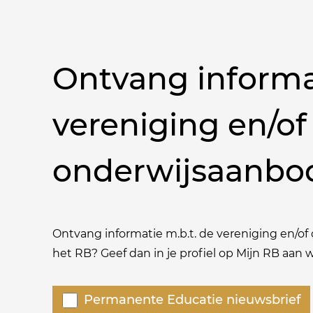
Ontvang informa
vereniging en/of
onderwijsaanbo
Ontvang informatie m.b.t. de vereniging en/of o
het RB? Geef dan in je profiel op Mijn RB aan
Welke
Permanente Educatie nieuwsbrief