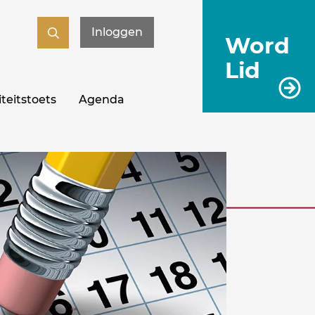
Inloggen
Word
Lid
teitstoets
Agenda