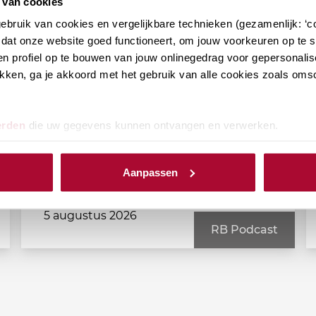
 van cookies
bruik van cookies en vergelijkbare technieken (gezamenlijk: ‘co
dat onze website goed functioneert, om jouw voorkeuren op te sl
n profiel op te bouwen van jouw onlinegedrag voor gepersonalis
klikken, ga je akkoord met het gebruik van alle cookies zoals om
RB Podcast (afl. 172): Notaris
erden
die uw gegevens kunnen ontvangen en verwerken.
Rina Klaver over de Papieren
Schenking
Aanpassen
5 augustus 2026
RB Podcast