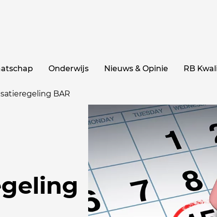
aatschap
Onderwijs
Nieuws & Opinie
RB Kwali
satieregeling BAR
geling