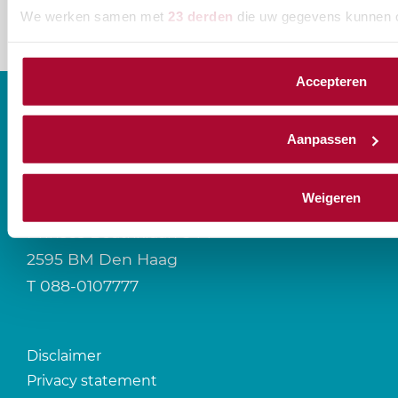
We werken samen met
23 derden
die uw gegevens kunnen 
Accepteren
Aanpassen
CONTACT
Weigeren
Prinses Beatrixlaan 544
2595 BM Den Haag
T
088-0107777
Disclaimer
Privacy statement