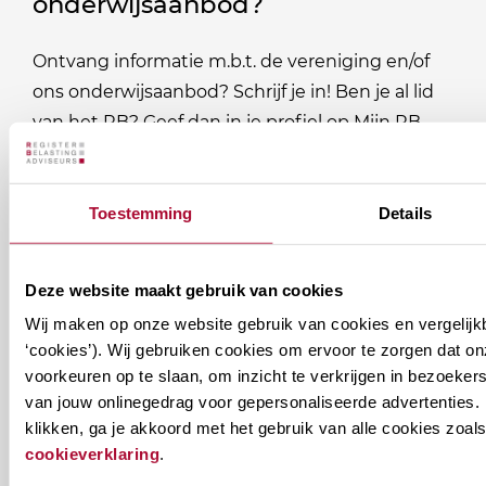
onderwijsaanbod?
Ontvang informatie m.b.t. de vereniging en/of
ons onderwijsaanbod? Schrijf je in! Ben je al lid
van het RB? Geef dan in je profiel op Mijn RB
aan welke nieuwsbrieven je wil ontvangen.
Toestemming
Details
Welke
Permanente Educatie nieuwsbrief
nieuwsbrieven
zou
Verenigingsnieuws
Deze website maakt gebruik van cookies
je
Wij maken op onze website gebruik van cookies en vergelijk
willen
E-mailadres
*
‘cookies’). Wij gebruiken cookies om ervoor te zorgen dat o
ontvangen?
voorkeuren op te slaan, om inzicht te verkrijgen in bezoeke
van jouw onlinegedrag voor gepersonaliseerde advertenties. 
naam@bedrijf.nl
klikken, ga je akkoord met het gebruik van alle cookies zo
cookieverklaring
.