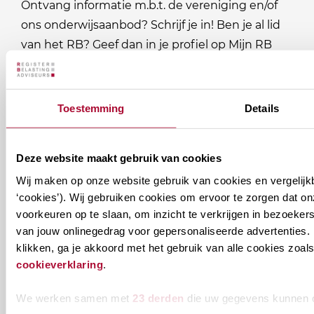
Ontvang informatie m.b.t. de vereniging en/of
ons onderwijsaanbod? Schrijf je in! Ben je al lid
van het RB? Geef dan in je profiel op Mijn RB
aan welke nieuwsbrieven je wil ontvangen.
Welke
Toestemming
Details
Permanente Educatie nieuwsbrief
nieuwsbrieven
zou
Verenigingsnieuws
Deze website maakt gebruik van cookies
je
Wij maken op onze website gebruik van cookies en vergelijk
willen
E-mailadres
*
‘cookies’). Wij gebruiken cookies om ervoor te zorgen dat o
ontvangen?
voorkeuren op te slaan, om inzicht te verkrijgen in bezoeke
van jouw onlinegedrag voor gepersonaliseerde advertenties. 
naam@bedrijf.nl
klikken, ga je akkoord met het gebruik van alle cookies zo
cookieverklaring
.
We werken samen met
23 derden
die uw gegevens kunnen 