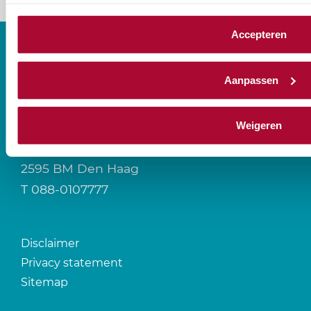
Accepteren
Aanpassen
CONTACT
Weigeren
Prinses Beatrixlaan 544
2595 BM Den Haag
T
088-0107777
Disclaimer
Privacy statement
Sitemap