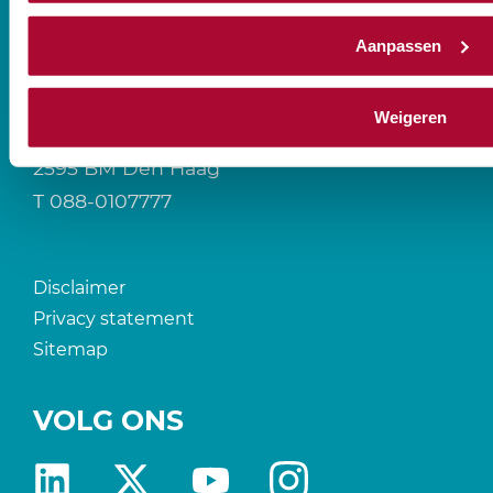
Aanpassen
CONTACT
Weigeren
Prinses Beatrixlaan 544
2595 BM Den Haag
T
088-0107777
Disclaimer
Privacy statement
Sitemap
VOLG ONS