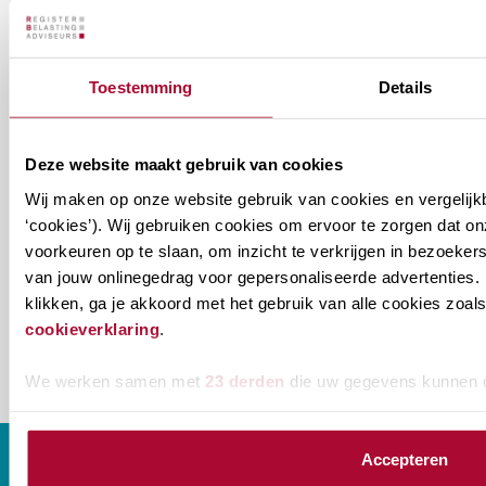
aan welke nieuwsbrieven je wil ontvangen.
Welke
Permanente Educatie nieuwsbrief
Toestemming
Details
nieuwsbrieven
zou
Verenigingsnieuws
je
Deze website maakt gebruik van cookies
willen
E-mailadres
*
Wij maken op onze website gebruik van cookies en vergelijk
ontvangen?
‘cookies’). Wij gebruiken cookies om ervoor te zorgen dat o
voorkeuren op te slaan, om inzicht te verkrijgen in bezoeke
naam@bedrijf.nl
van jouw onlinegedrag voor gepersonaliseerde advertenties. 
klikken, ga je akkoord met het gebruik van alle cookies zo
cookieverklaring
.
We werken samen met
23 derden
die uw gegevens kunnen 
Accepteren