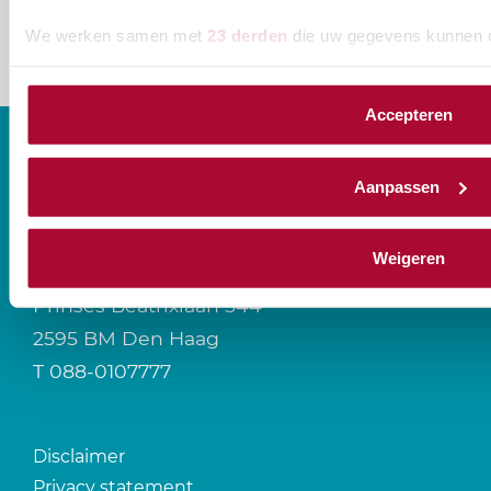
We werken samen met
23 derden
die uw gegevens kunnen 
Accepteren
Aanpassen
CONTACT
Weigeren
Prinses Beatrixlaan 544
2595 BM Den Haag
T
088-0107777
Disclaimer
Privacy statement