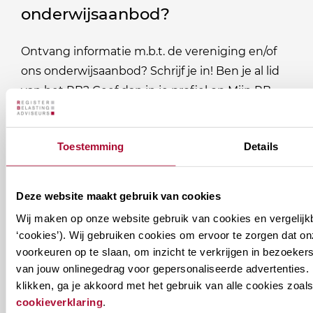
onderwijsaanbod?
Ontvang informatie m.b.t. de vereniging en/of
ons onderwijsaanbod? Schrijf je in! Ben je al lid
van het RB? Geef dan in je profiel op Mijn RB
aan welke nieuwsbrieven je wil ontvangen.
Toestemming
Details
Welke
Permanente Educatie nieuwsbrief
nieuwsbrieven
zou
Verenigingsnieuws
Deze website maakt gebruik van cookies
je
Wij maken op onze website gebruik van cookies en vergelijk
willen
E-mailadres
*
‘cookies’). Wij gebruiken cookies om ervoor te zorgen dat o
ontvangen?
voorkeuren op te slaan, om inzicht te verkrijgen in bezoeke
van jouw onlinegedrag voor gepersonaliseerde advertenties. 
naam@bedrijf.nl
klikken, ga je akkoord met het gebruik van alle cookies zo
cookieverklaring
.